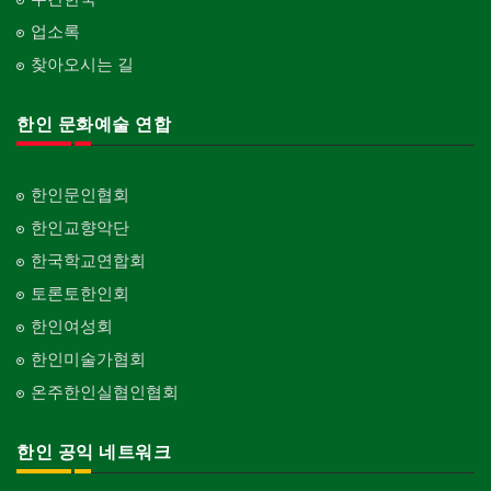
업소록
찾아오시는 길
한인 문화예술 연합
한인문인협회
한인교향악단
한국학교연합회
토론토한인회
한인여성회
한인미술가협회
온주한인실협인협회
한인 공익 네트워크