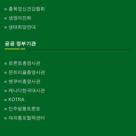
홍푹정신건강협회
생명의전화
생태희망연대
공공 정부기관
토론토총영사관
몬트리올총영사관
벤쿠버총영사관
캐나다한국대사관
KOTRA
민주평통토론토
재외통포협력센터