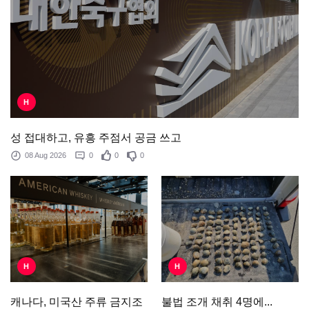
H
성 접대하고, 유흥 주점서 공금 쓰고
08 Aug 2026
0
0
0
H
H
불법 조개 채취 4명에...
캐나다, 미국산 주류 금지조