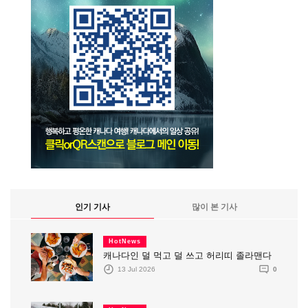
인기 기사
많이 본 기사
HotNews
캐나다인 덜 먹고 덜 쓰고 허리띠 졸라맨다
13 Jul 2026
0