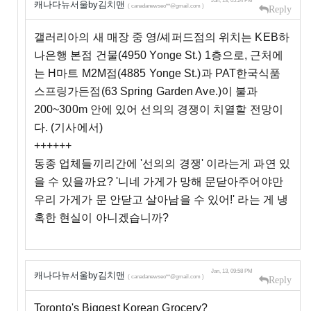
Jan, 13, 05:24 PM
캐나다뉴서울by김치맨
( canadanewseo**@gmail.com )
Reply
갤러리아의 새 매장 중 영/셰퍼드점의 위치는 KEB하
나은행 본점 건물(4950 Yonge St.) 1층으로, 근처에
는 H마트 M2M점(4885 Yonge St.)과 PAT한국식품
스프링가든점(63 Spring Garden Ave.)이 불과
200~300m 안에 있어 선의의 경쟁이 치열할 전망이
다. (기사에서)
++++++
동종 업체들끼리간에 '선의의 경쟁' 이라는게 과연 있
을 수 있을까요? '니네 가게가 망해 문닫아주어야만
우리 가게가 문 안닫고 살아남을 수 있어!' 라는 게 냉
혹한 현실이 아니겠습니까?
Jan, 13, 09:58 PM
캐나다뉴서울by김치맨
( canadanewseo**@gmail.com )
Reply
Toronto's Biggest Korean Grocery?