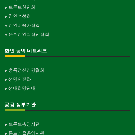
토론토한인회
한인여성회
한인미술가협회
온주한인실협인협회
한인 공익 네트워크
홍푹정신건강협회
생명의전화
생태희망연대
공공 정부기관
토론토총영사관
몬트리올총영사관