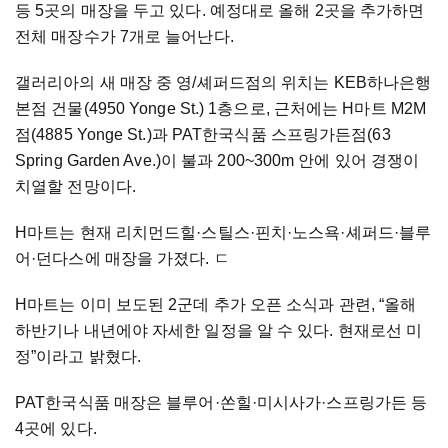
등 5곳의 매장을 두고 있다. 예정대로 올해 2곳을 추가하면
전체 매장수가 7개로 늘어난다.
갤러리아의 새 매장 중 영/셰퍼드점의 위치는 KEB하나은행
본점 건물(4950 Yonge St.) 1층으로, 근처에는 H마트 M2M
점(4885 Yonge St.)과 PAT한국식품 스프링가든점(63
Spring Garden Ave.)이 불과 200~300m 안에 있어 경쟁이
치열할 전망이다.
H마트는 현재 리치먼드힐
·
스틸스
·
핀치
·
노스욕
·
셰퍼드
·
블루
어
·
던다스에 매장을 가졌다. ㄷ
H마트는 이미 보도된 2군데 추가 오픈 소식과 관련, “올해
하반기나 내년에야 자세한 일정을 알 수 있다. 현재로선 미
정”이라고 밝혔다.
PAT한국식품 매장은 블루어
·
쏜힐
·
미시사가
·
스프링가든 등
4곳에 있다.