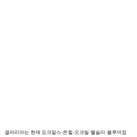
갤러리아는 현재 요크밀스
·
쏜힐
·
오크빌
·
웰슬리
·
블루어점