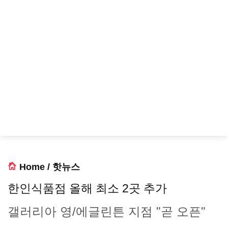
Home
/
핫뉴스
한인식품점 올해 최소 2곳 추가
갤러리아 영/에글린튼 지점 "곧 오픈"