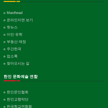
Masthead
온라인지면 보기
핫뉴스
이민·유학
부동산·재정
주간한국
업소록
찾아오시는 길
한인 문화예술 연합
한인문인협회
한인교향악단
한국학교연합회