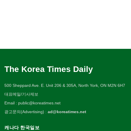
The Korea Times Daily
500 Sheppard Ave. E. Unit 206 & 305A, North York, ON M2N 6H7
대표메일/기사제보
Email : public@koreatimes.net
광고문의(Advertising) :
ad@koreatimes.net
캐나다 한국일보