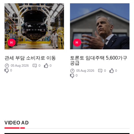
H
H
토론토 임대주택 5,600가구
관세 부담 소비자로 이동
공급
05 Aug 2026
0
0
0
05 Aug 2026
0
0
0
VIDEO AD