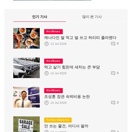
인기 기사
많이 본 기사
HotNews
캐나다인 덜 먹고 덜 쓰고 허리띠 졸라맨다
13 Jul 2026
0
HotNews
먹고 살기 힘든데 새차는 큰 부담
14 Jul 2026
0
HotNews
조성훈 장관 숙박비용 논란
14 Jul 2026
2
CultureSports
안 쓰는 물건, 어디서 팔까
13 Jul 2026
2