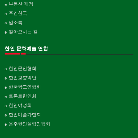
부동산·재정
주간한국
업소록
찾아오시는 길
한인 문화예술 연합
한인문인협회
한인교향악단
한국학교연합회
토론토한인회
한인여성회
한인미술가협회
온주한인실협인협회