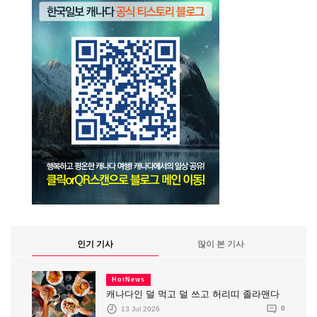
인기 기사
많이 본 기사
HotNews
캐나다인 덜 먹고 덜 쓰고 허리띠 졸라맨다
13 Jul 2026
0