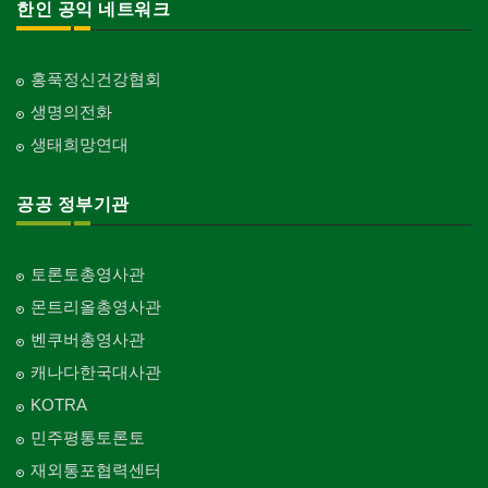
한인 공익 네트워크
홍푹정신건강협회
생명의전화
생태희망연대
공공 정부기관
토론토총영사관
몬트리올총영사관
벤쿠버총영사관
캐나다한국대사관
KOTRA
민주평통토론토
재외통포협력센터