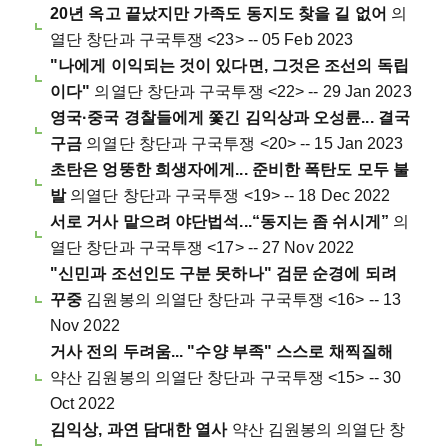
20년 옥고 끝났지만 가족도 동지도 찾을 길 없어
의
열단 창단과 구국투쟁 <23> -- 05 Feb 2023
"나에게 이익되는 것이 있다면, 그것은 조선의 독립
이다"
의열단 창단과 구국투쟁 <22> -- 29 Jan 2023
영국·중국 경찰들에게 쫓긴 김익상과 오성륜... 결국
구금
의열단 창단과 구국투쟁 <20> -- 15 Jan 2023
초탄은 엉뚱한 희생자에게... 준비한 폭탄도 모두 불
발
의열단 창단과 구국투쟁 <19> -- 18 Dec 2022
서로 거사 맡으려 야단법석...“동지는 좀 쉬시게”
의
열단 창단과 구국투쟁 <17> -- 27 Nov 2022
"신민과 조선인도 구분 못하나" 검문 순경에 되려
꾸중
김원봉의 의열단 창단과 구국투쟁 <16> -- 13
Nov 2022
거사 전의 두려움... "수양 부족" 스스로 채찍질해
약산 김원봉의 의열단 창단과 구국투쟁 <15> -- 30
Oct 2022
김익상, 과연 담대한 열사
약산 김원봉의 의열단 창