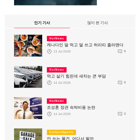
인기 기사
많이 본 기사
HotNews
캐나다인 덜 먹고 덜 쓰고 허리띠 졸라맨다
13 Jul 2026
0
HotNews
먹고 살기 힘든데 새차는 큰 부담
14 Jul 2026
0
HotNews
조성훈 장관 숙박비용 논란
14 Jul 2026
2
CultureSports
안 쓰는 물건, 어디서 팔까