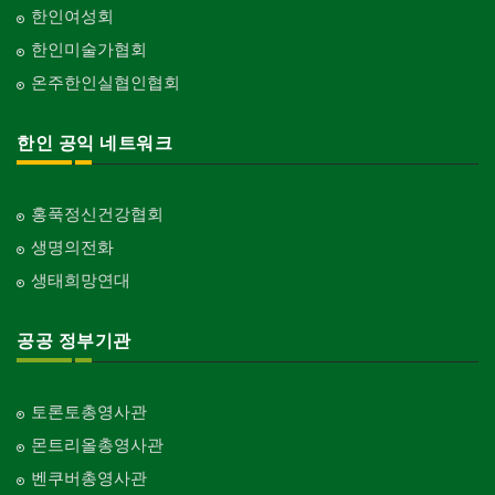
한인여성회
한인미술가협회
온주한인실협인협회
한인 공익 네트워크
홍푹정신건강협회
생명의전화
생태희망연대
공공 정부기관
토론토총영사관
몬트리올총영사관
벤쿠버총영사관