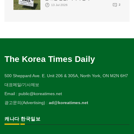
13 Jul 2026
2
The Korea Times Daily
500 Sheppard Ave. E. Unit 206 & 305A, North York, ON M2N 6H7
대표메일/기사제보
Email : public@koreatimes.net
광고문의(Advertising) :
ad@koreatimes.net
캐나다 한국일보