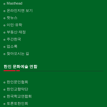
Masthead
온라인지면 보기
핫뉴스
이민·유학
부동산·재정
주간한국
업소록
찾아오시는 길
한인 문화예술 연합
한인문인협회
한인교향악단
한국학교연합회
토론토한인회