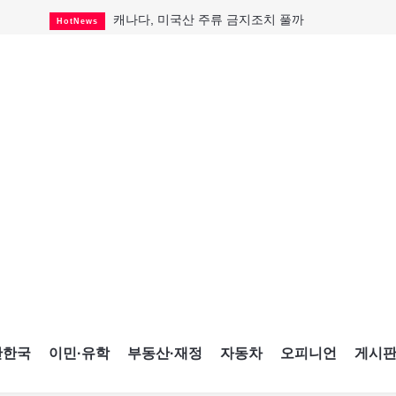
캐나다, 미국산 주류 금지조치 풀까
HotNews
제주 전국체전 10월16일 개막
CultureSports
퇴역 군용기, 산불 진화에 투입
HotNews
국세청 등 해킹 피해자 보상 청구 시작
HotNews
살사축제 총격 용의자 기소
HotNews
아동병원 직원 성범죄 혐의로 기소
HotNews
미국 영주권 수속 한인, 공항서 체포돼
HotNews
K-컬처 크루즈 타고 토론토 달군다
CultureSports
CNE에 한국의 맛과 멋 스며든다
HotNews
간한국
이민·유학
부동산·재정
자동차
오피니언
게시