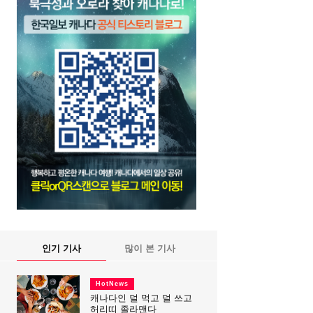
인기 기사
많이 본 기사
HotNews
캐나다인 덜 먹고 덜 쓰고
허리띠 졸라맨다