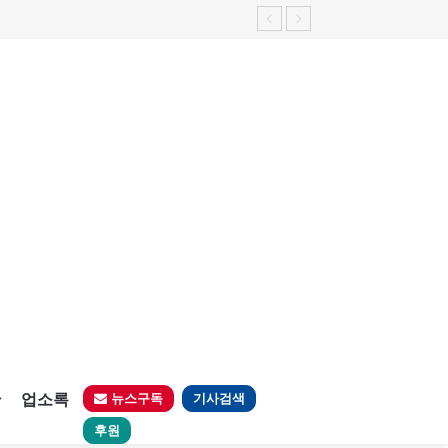
판
업소록
뉴스구독
기사검색
후원