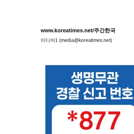
www.koreatimes.net/주간한국
미디어1 (media@koreatimes.net)