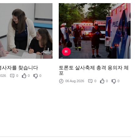
H
토론토 살사축제 총격 용의자 체
봉사자를 찾습니다
포
 2026
0
0
0
06 Aug 2026
0
0
0