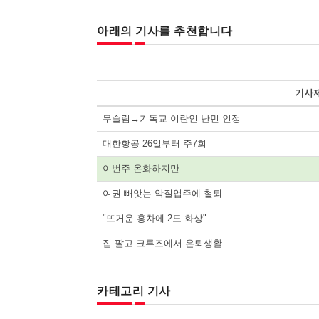
아래의 기사를 추천합니다
기사
무슬림→기독교 이란인 난민 인정
대한항공 26일부터 주7회
이번주 온화하지만
여권 빼앗는 악질업주에 철퇴
"뜨거운 홍차에 2도 화상"
집 팔고 크루즈에서 은퇴생활
카테고리 기사