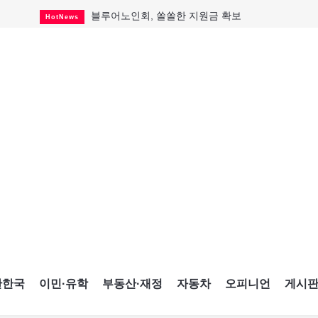
블루어노인회, 쏠쏠한 지원금 확보
HotNews
캐나다인 33% "생활비 부담에 보험 축소"
HotNews
"마약 범죄에 연루됐으니 돈 보내라"
HotNews
토론토 살사축제 총격 용의자 체포
HotNews
세계 10대 구조물서 내려오는 CN타워
CultureSports
이민자의 삶을 문학적 이야기로
CultureSports
미 총영사관 총격 용의자 2명 체포
HotNews
캐나다 공룡 화석, 주화로 탄생
CultureSports
"벌써 내년 여름이 기다려진다"
CultureSports
간한국
이민·유학
부동산·재정
자동차
오피니언
게시