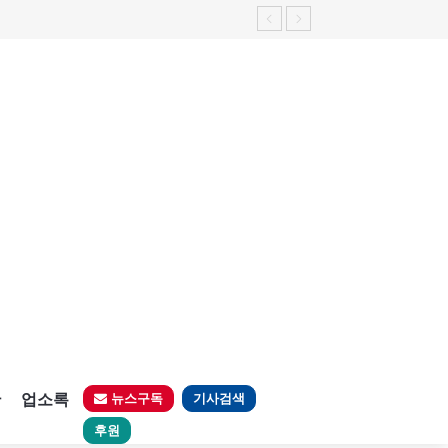
판
업소록
뉴스구독
기사검색
후원