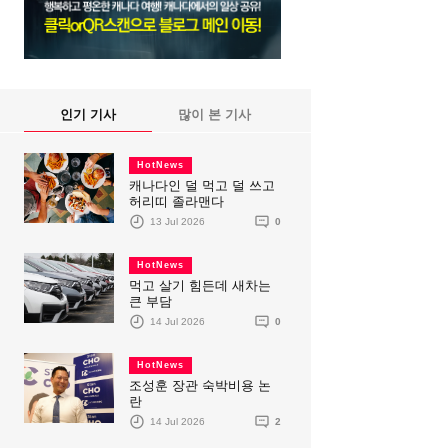
인기 기사
많이 본 기사
HotNews
캐나다인 덜 먹고 덜 쓰고
허리띠 졸라맨다
13 Jul 2026
0
HotNews
먹고 살기 힘든데 새차는
큰 부담
14 Jul 2026
0
HotNews
조성훈 장관 숙박비용 논
란
14 Jul 2026
2