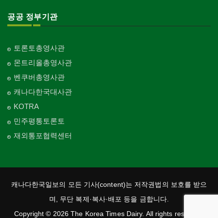
공공 정부기관
토론토총영사관
몬트리올총영사관
벤쿠버총영사관
캐나다한국대사관
KOTRA
민주평통토론토
재외통포협력센터
캐나다한국일보의 모든 기사(content)는 저작권법의 보호를 받으
며, 무단 복제·복사·배포 등을 금합니다.
Copyright © 2026 The Korea Times Dairy. All rights reserved.