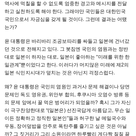
역사에 먹칠을 할 수 없도록 엄중한 경고와 메시지를 전달
하고 실천하도록 해야 한다. 그래야만 국민들은 대한민국
국민으로서 자긍심을 갖게 될 것이다. 그런데 결과는 어땠
는가?
윤 대통령은 바리바리 조공보따리를 싸들고 일본에 건너갔
던 것으로 전해지고 있다. 그 봇짐엔 국민의 염원과는 정반
대로 일본이 하자는 대로, 일본이 좋아하는 “미래를 위한 한
일관계”뿐이었다고 한다. 이러다가 머지않은 미래에 제2의
일본 식민지시대가 덮치는 것은 아닌지 걱정스럽다.
왜? 윤 대통령은 국민의 염원인 과거사 문제 해결이나 당면
문제인 독도 영유권, 위안부 합의, 후쿠시마 오염수 방류 등
의 문제 앞에서 꿀 먹은 벙어리가 되었을까? 혹시 그가 자신
이 극구찬양한대로 “(일본은) 선진국답게 아름답고, 무슨 일
이든 정확하고 정직한 일본인”들과 허구한 날 메밀국수와
우동, 장어덮밥을 안주로 폭탄주를 즐기고 싶은 것은 아닐
까? 그 짓거리가 그리 소원이라면 하루빨리 게다짝 질질 끌