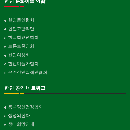
한인 문화예술 연합
한인문인협회
한인교향악단
한국학교연합회
토론토한인회
한인여성회
한인미술가협회
온주한인실협인협회
한인 공익 네트워크
홍푹정신건강협회
생명의전화
생태희망연대