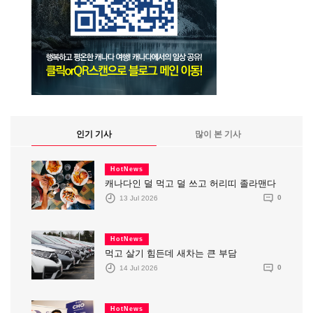
인기 기사
많이 본 기사
HotNews
캐나다인 덜 먹고 덜 쓰고 허리띠 졸라맨다
13 Jul 2026
0
HotNews
먹고 살기 힘든데 새차는 큰 부담
14 Jul 2026
0
HotNews