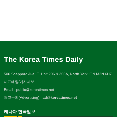
The Korea Times Daily
500 Sheppard Ave. E. Unit 206 & 305A, North York, ON M2N 6H7
대표메일/기사제보
Email : public@koreatimes.net
광고문의(Advertising) :
ad@koreatimes.net
캐나다 한국일보