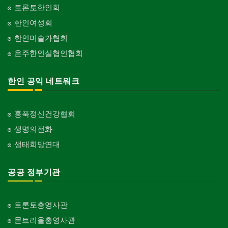
토론토한인회
한인여성회
한인미술가협회
온주한인실협인협회
한인 공익 네트워크
홍푹정신건강협회
생명의전화
생태희망연대
공공 정부기관
토론토총영사관
몬트리올총영사관