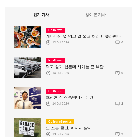
인기 기사
많이 본 기사
HotNews
캐나다인 덜 먹고 덜 쓰고 허리띠 졸라맨다
13 Jul 2026
0
HotNews
먹고 살기 힘든데 새차는 큰 부담
14 Jul 2026
0
HotNews
조성훈 장관 숙박비용 논란
14 Jul 2026
2
CultureSports
안 쓰는 물건, 어디서 팔까
13 Jul 2026
2