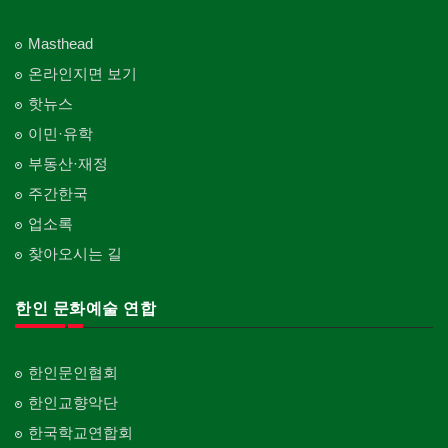
Masthead
온라인지면 보기
핫뉴스
이민·유학
부동산·재정
주간한국
업소록
찾아오시는 길
한인 문화예술 연합
한인문인협회
한인교향악단
한국학교연합회