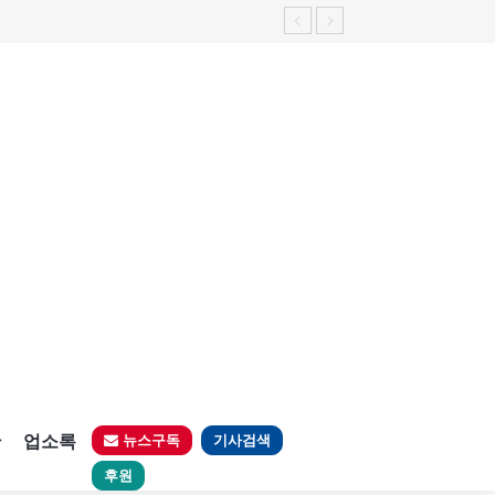
판
업소록
뉴스구독
기사검색
후원