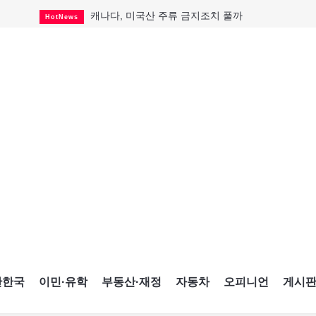
캐나다, 미국산 주류 금지조치 풀까
HotNews
제주 전국체전 10월16일 개막
CultureSports
퇴역 군용기, 산불 진화에 투입
HotNews
국세청 등 해킹 피해자 보상 청구 시작
HotNews
살사축제 총격 용의자 기소
HotNews
아동병원 직원 성범죄 혐의로 기소
HotNews
미국 영주권 수속 한인, 공항서 체포돼
HotNews
K-컬처 크루즈 타고 토론토 달군다
CultureSports
CNE에 한국의 맛과 멋 스며든다
HotNews
간한국
이민·유학
부동산·재정
자동차
오피니언
게시