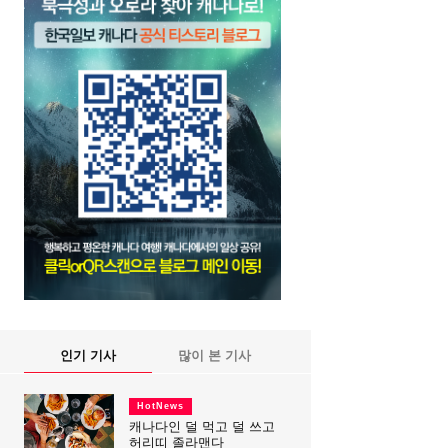
인기 기사
많이 본 기사
HotNews
캐나다인 덜 먹고 덜 쓰고
허리띠 졸라맨다