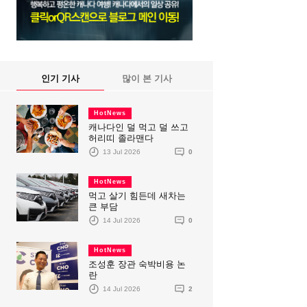
인기 기사
많이 본 기사
HotNews
캐나다인 덜 먹고 덜 쓰고
허리띠 졸라맨다
13 Jul 2026
0
HotNews
먹고 살기 힘든데 새차는
큰 부담
14 Jul 2026
0
HotNews
조성훈 장관 숙박비용 논
란
14 Jul 2026
2