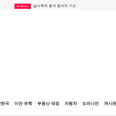
살사축제 총격 용의자 기소
HotNews
아동병원 직원 성범죄 혐의로 기소
HotNews
미국 영주권 수속 한인, 공항서 체포돼
HotNews
K-컬처 크루즈 타고 토론토 달군다
CultureSports
CNE에 한국의 맛과 멋 스며든다
HotNews
캐나다, 미국산 주류 금지조치 풀까
HotNews
제주 전국체전 10월16일 개막
CultureSports
퇴역 군용기, 산불 진화에 투입
HotNews
국세청 등 해킹 피해자 보상 청구 시작
HotNews
간한국
이민·유학
부동산·재정
자동차
오피니언
게시