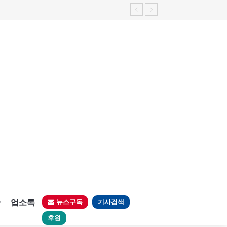
판
업소록
뉴스구독
기사검색
후원