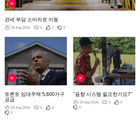
H
관세 부담 소비자로 이동
05 Aug 2026
0
0
0
H
H
"음향 시스템 필요한가요?"
토론토 임대주택 5,600가구
공급
05 Aug 2026
0
0
0
05 Aug 2026
0
0
0