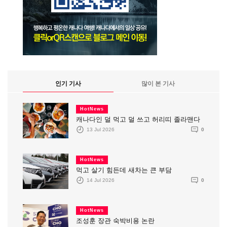
인기 기사
많이 본 기사
HotNews
캐나다인 덜 먹고 덜 쓰고 허리띠 졸라맨다
13 Jul 2026
0
HotNews
먹고 살기 힘든데 새차는 큰 부담
14 Jul 2026
0
HotNews
조성훈 장관 숙박비용 논란