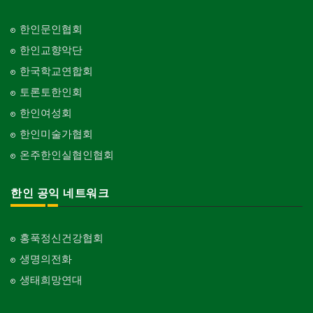
한인문인협회
한인교향악단
한국학교연합회
토론토한인회
한인여성회
한인미술가협회
온주한인실협인협회
한인 공익 네트워크
홍푹정신건강협회
생명의전화
생태희망연대