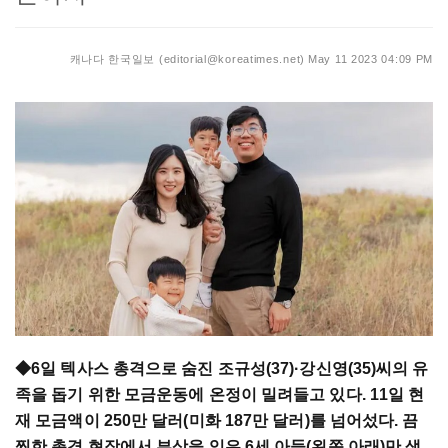
캐나다 한국일보 (editorial@koreatimes.net)
May 11 2023 04:09 PM
◆6일 텍사스 총격으로 숨진 조규성(37)·강신영(35)씨의 유
족을 돕기 위한 모금운동에 온정이 밀려들고 있다. 11일 현
재 모금액이 250만 달러(미화 187만 달러)를 넘어섰다. 끔
찍한 총격 현장에서 부상을 입은 6세 아들(왼쪽 아래)만 생