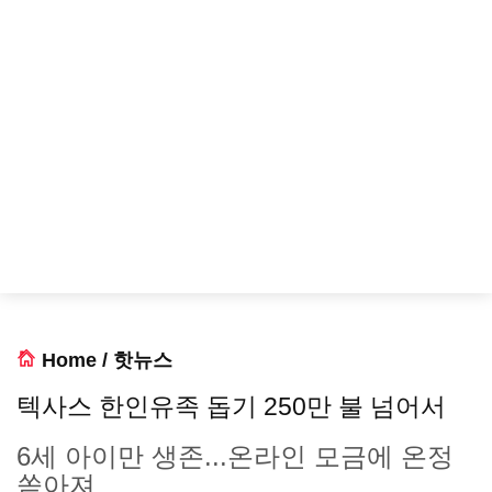
Home
/
핫뉴스
텍사스 한인유족 돕기 250만 불 넘어서
6세 아이만 생존...온라인 모금에 온정
쏟아져