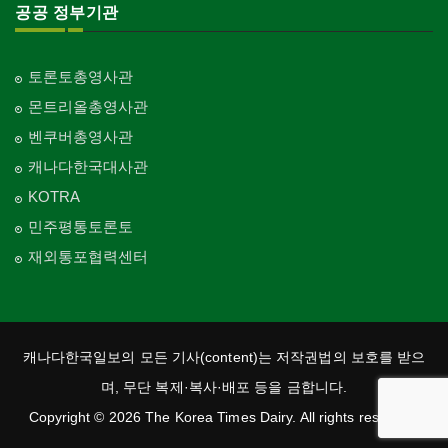
공공 정부기관
토론토총영사관
몬트리올총영사관
벤쿠버총영사관
캐나다한국대사관
KOTRA
민주평통토론토
재외통포협력센터
캐나다한국일보의 모든 기사(content)는 저작권법의 보호를 받으
며, 무단 복제·복사·배포 등을 금합니다.
Copyright © 2026 The Korea Times Dairy. All rights reserved.