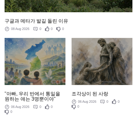
구글과 메타가 발길 돌린 이유
08 Aug 2026
0
0
0
조각상이 된 사랑
"아빠, 우리 반에서 통일을
원하는 애는 3명뿐이야"
06 Aug 2026
0
0
0
06 Aug 2026
0
0
0