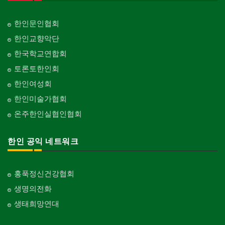
한인문인협회
한인교향악단
한국학교연합회
토론토한인회
한인여성회
한인미술가협회
온주한인실협인협회
한인 공익 네트워크
홍푹정신건강협회
생명의전화
생태희망연대