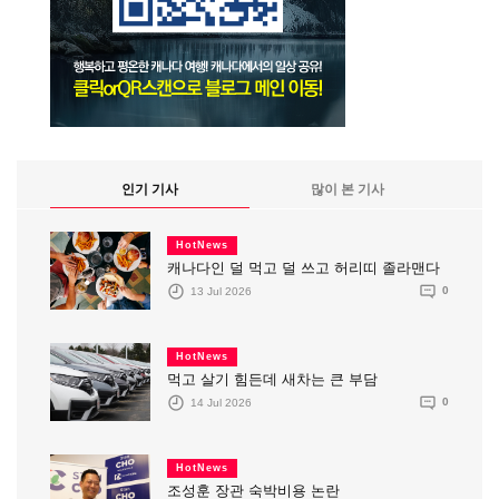
인기 기사
많이 본 기사
HotNews
캐나다인 덜 먹고 덜 쓰고 허리띠 졸라맨다
13 Jul 2026
0
HotNews
먹고 살기 힘든데 새차는 큰 부담
14 Jul 2026
0
HotNews
조성훈 장관 숙박비용 논란