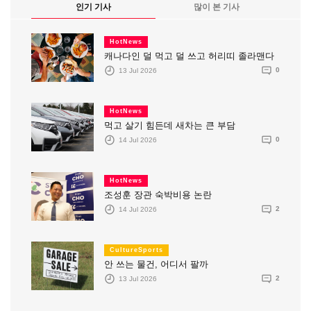
인기 기사
많이 본 기사
HotNews
캐나다인 덜 먹고 덜 쓰고 허리띠 졸라맨다
13 Jul 2026
0
HotNews
먹고 살기 힘든데 새차는 큰 부담
14 Jul 2026
0
HotNews
조성훈 장관 숙박비용 논란
14 Jul 2026
2
CultureSports
안 쓰는 물건, 어디서 팔까
13 Jul 2026
2