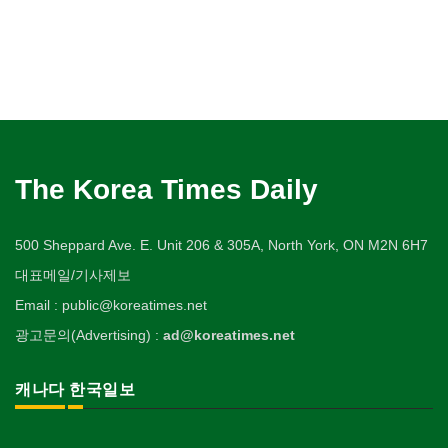
The Korea Times Daily
500 Sheppard Ave. E. Unit 206 & 305A, North York, ON M2N 6H7
대표메일/기사제보
Email : public@koreatimes.net
광고문의(Advertising) :
ad@koreatimes.net
캐나다 한국일보