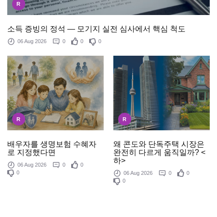
R
소득 증빙의 정석 — 모기지 실전 심사에서 핵심 척도
06 Aug 2026
0
0
0
R
R
배우자를 생명보험 수혜자
왜 콘도와 단독주택 시장은
로 지정했다면
완전히 다르게 움직일까? <
하>
06 Aug 2026
0
0
0
06 Aug 2026
0
0
0