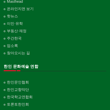
Masthead
온라인지면 보기
핫뉴스
이민·유학
부동산·재정
주간한국
업소록
찾아오시는 길
한인 문화예술 연합
한인문인협회
한인교향악단
한국학교연합회
토론토한인회