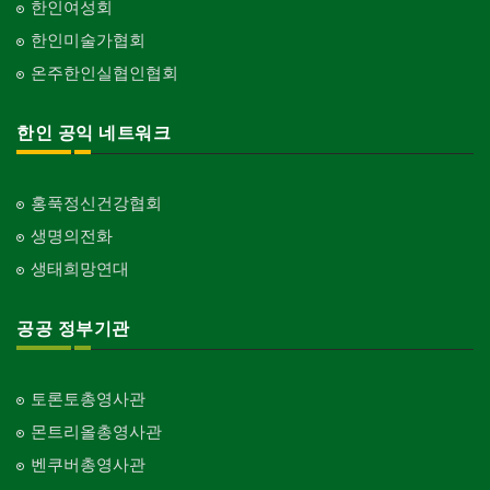
한인여성회
한인미술가협회
온주한인실협인협회
한인 공익 네트워크
홍푹정신건강협회
생명의전화
생태희망연대
공공 정부기관
토론토총영사관
몬트리올총영사관
벤쿠버총영사관