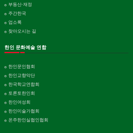
부동산·재정
주간한국
업소록
찾아오시는 길
한인 문화예술 연합
한인문인협회
한인교향악단
한국학교연합회
토론토한인회
한인여성회
한인미술가협회
온주한인실협인협회