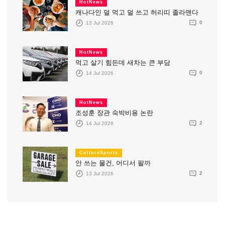
HotNews
캐나다인 덜 먹고 덜 쓰고 허리띠 졸라맨다
13 Jul 2026
0
HotNews
먹고 살기 힘든데 새차는 큰 부담
14 Jul 2026
0
HotNews
조성훈 장관 숙박비용 논란
14 Jul 2026
2
CultureSports
안 쓰는 물건, 어디서 팔까
13 Jul 2026
2