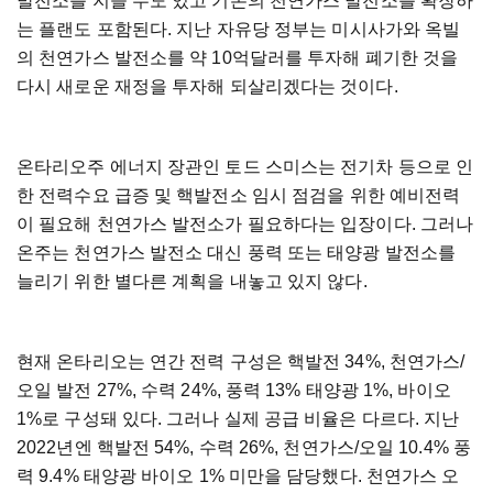
발전소를
지을
수도
있고
기존의
천연가스
발전소를
확장하
는
플랜도
포함된다
.
지난
자유당
정부는
미시사가와
옥빌
의
천연가스
발전소를
약
10
억달러를
투자해
폐기한
것을
다시
새로운
재정을
투자해
되살리겠다는
것이다
.
온타리오주
에너지
장관인
토드
스미스는
전기차
등으로
인
한
전력수요
급증
및
핵발전소
임시
점검을
위한
예비전력
이
필요해
천연가스
발전소가
필요하다는
입장이다
.
그러나
온주는
천연가스
발전소
대신
풍력
또는
태양광
발전소를
늘리기
위한
별다른
계획을
내놓고
있지
않다
.
현재
온타리오는
연간
전력
구성은
핵발전
34%,
천연가스
/
오일
발전
27%,
수력
24%,
풍력
13%
태양광
1%,
바이오
1%
로
구성돼
있다
.
그러나
실제
공급
비율은
다르다
.
지난
2022
년엔
핵발전
54%,
수력
26%,
천연가스
/
오일
10.4%
풍
력
9.4%
태양광
바이오
1%
미만을
담당했다
.
천연가스
오