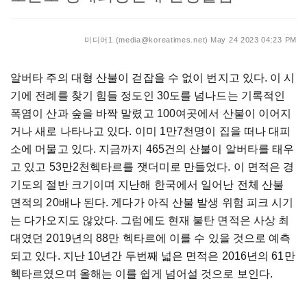
미디어1 (media@koreatimes.net)
May 24 2023 04:23 PM
알버타
주의
대형
산불이
걷잡을
수
없이
번지고
있다
.
이
시
기에
전례를
찾기
힘들
정도인
30
도를
넘나드는
기록적인
폭염이
산과
숲을
바짝
말렸고
100
여곳에서
산불이
이어지
거나
새로
나타나고
있다
.
이미
1
만
7
천명이
집을
떠나
대피
소에
머물고
있다
.
지금까지
465
건의
산불이
알버타를
태우
고
있고
53
만
2
천헥타르를
잿더미로
만들었다
.
이
면적은
경
기도의
절반
크기이며
지난해
한국에서
일어난
전체
산불
면적의
20
배나
된다
.
게다가
아직
산불
발생
위험
피크
시기
는
다가오지도
않았다
.
그럼에도
현재
불탄
면적은
사상
최
대였던
2019
년의
88
만
헥타르에
이를
수
있을
것으로
예측
되고
있다
.
지난
10
년간
두번째
넓은
면적은
2016
년의
61
만
헥타르였으며
올해는
이를
쉽게
넘어설
것으로
보인다
.