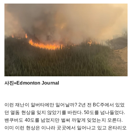
사진=Edmonton Journal
이런
재난이
알버타에만
일어날까
? 2
년
전
BC
주에서
있었
던
열돔
현상을
잊지
않았기를
바란다
. 50
도를
넘나들었다
.
밴쿠버도
40
도를
넘었지만
벌써
까맣게
잊었는지
모른다
.
이미
이런
현상은
이나라
곳곳에서
일어나고
있고
온타리오