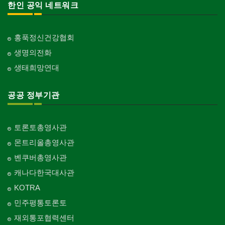
한인 공익 네트워크
홍푹정신건강협회
생명의전화
생태희망연대
공공 정부기관
토론토총영사관
몬트리올총영사관
벤쿠버총영사관
캐나다한국대사관
KOTRA
민주평통토론토
재외통포협력센터