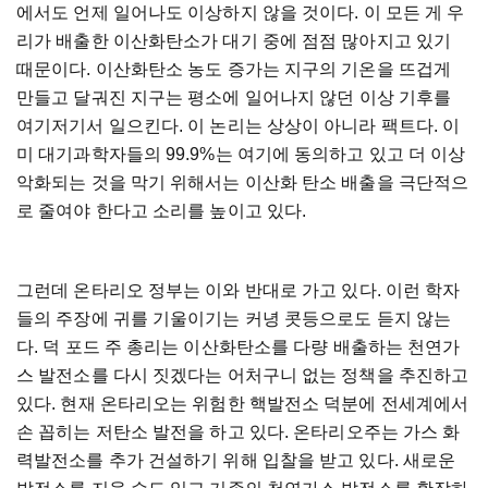
에서도
언제
일어나도
이상하지
않을
것이다
.
이
모든
게
우
리가
배출한
이산화탄소가
대기
중에
점점
많아지고
있기
때문이다
.
이산화탄소
농도
증가는
지구의
기온을
뜨겁게
만들고
달궈진
지구는
평소에
일어나지
않던
이상
기후를
여기저기서
일으킨다
.
이
논리는
상상이
아니라
팩트다
.
이
미
대기과학자들의
99.9%
는
여기에
동의하고
있고
더
이상
악화되는
것을
막기
위해서는
이산화
탄소
배출을
극단적으
로
줄여야
한다고
소리를
높이고
있다
.
그런데
온타리오
정부는
이와
반대로
가고
있다
.
이런
학자
들의
주장에
귀를
기울이기는
커녕
콧등으로도
듣지
않는
다
.
덕
포드
주
총리는
이산화탄소를
다량
배출하는
천연가
스
발전소를
다시
짓겠다는
어처구니
없는
정책을
추진하고
있다
.
현재
온타리오는
위험한
핵발전소
덕분에
전세계에서
손
꼽히는
저탄소
발전을
하고
있다
.
온타리오주는
가스
화
력발전소를
추가
건설하기
위해
입찰을
받고
있다
.
새로운