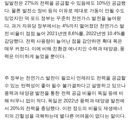
일발전은
27%
의
전력을
공급할
수
있음에도
10%
만
공급했
다
.
물론
발전소
정비
등의
이유로
제대로
가동이
안될
수도
있었지만
덕
포드
정부는
꾸준히
천연가스
발전을
늘여왔
다
.
과거
자유당
정부에서는
4%
까지
떨어졌던
천연가스
발
전
비율이
점점
늘어
2021
년엔
8.6%
를
, 2022
년엔
10.4%
를
감당했다
.
전력
사용량이
늘어난
점을
감안하면
확대
폭은
매우
커졌다
.
이에
비해
친환경
에너지인
수력과
태양광
,
풍
력은
미미하게
늘었을
뿐이다
.
주
정부는
천연가스
발전이
필요시
언제라도
전력을
공급할
수
있는
탄력성이
좋아
필수
불가결하다고
설명하고
있으나
풍력과
태양광
발전을
통한
전력
공급
비율이
독일
등에
비
해
터무니
없이
적다
.
독일은
2022
년
풍력과
태양광
발전에
서
20%
의
전력을
충당했다
.
이런
정도의
비율도
재생에너
지의
간헐성을
극복하는데
별다른
어려움이
없다는
말이다
.