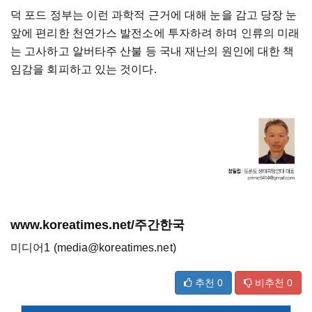
덕
포드
정부는
이런
과학적
근거에
대해
눈을
감고
당장
눈
앞에
편리한
천연가스
발전소에
투자하려
하며
인류의
미래
는
고사하고
알버타주
산불
등
국내
재난의
원인에
대한
책
임감을
회피하고
있는
것이다
.
www.koreatimes.net/주간한국
미디어1 (media@koreatimes.net)
추천
0
비추천
0