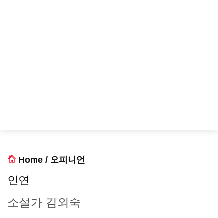
Home
/
오피니언
인연
소설가 김외숙