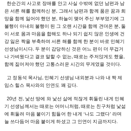
한순간의 사고로 장애를 안고 사실 수밖에 없던 남편과 남
은 서른 해를 함께하신 분, 그래서 남편과 함께 품은 꿈과 희
망을 함께 잃어야 했던 분, 하늘이 맺어 주신 부부였기에 그
불행이 아내의 불행이 된 그 오랜 시간을 함께 견뎌온 분, 둘
이 서로 몸과 마음을 합해도 하나 되기 쉽지 않은 인생에 건
강 잃은 짝을 부축하며 서른 해를 함께 한 분이 바로 민혜기
선생님이시다. 두 분이 감당하신 것은 어느 편이 더 무겁거
나 가벼웠다고 결코 말할 수 없는, 때로는 주저앉게도 했을,
함께 짊어져야 했던 고통스러운 시간의 무게였을 것이다.
고 정동석 목사님, 민혜기 선생님 내외분과 나와 내 짝 제
임스 힐스 목사와의 인연도 꽤 깊다.
20년 전, 낯선 땅에 와 낯선 삶에 적잖게 휘둘린 내게 민혜
기 선생님께서는 때로는 어머니처럼, 때로는 친구처럼 낯섦
에 휘둘려 마음 붙이기 힘들어 한 내게
‘
나도 그랬다
’
라며
늘 쓰다듬어 마음 붙이게 하셨고 그 인연이 지금까지다.