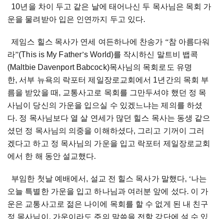
10년을 차이 두고 같은 날에 태어나신 두 목사님은 목회 가
운을 물려받아 입은 인연까지 두고 있다.
제임스 힐스 목사가 연세 여든하나에 찬송가
“
참 아름다워
라
”
(This is My Father
’
s World)를 작시하신 말트비 뱁콕
(Maltbie Davenport Babcock)목사님의 목회로도 유명
한, 서부 뉴욕의 락포터 제일장로교회에서 1년간의 목회 부
름을 받았을 때, 교통사고로 목회를 그만두셔야 했던 정 목
사님이 당신의 가운을 입으실 수 있겠느냐는 제의를 하셨
다. 정 목사님보다 열 살 연세가 많던 힐스 목사는 동생 같으
셨던 정 목사님의 의중을 이해하셨다, 그리고 기꺼이 그러
겠다고 하고 정 목사님의 가운을 입고 락포터 제일장로교회
에서 한 해 동안 설교했다.
부임한 첫날 예배에서, 설교 전 힐스 목사가 말했다,
‘
나는
오늘 특별한 가운을 입고 하나님과 여러분 앞에 섰다. 이 가
운은 교통사고로 젊은 나이에 목회를 할 수 없게 된 내 친구
정 목사님이, 가운이라도 주의 말씀을 전할 강단에 설 수 있