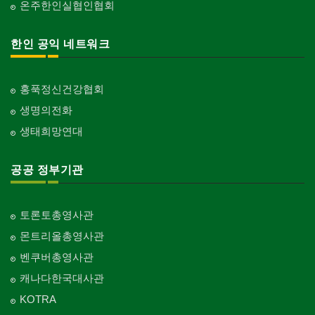
온주한인실협인협회
한인 공익 네트워크
홍푹정신건강협회
생명의전화
생태희망연대
공공 정부기관
토론토총영사관
몬트리올총영사관
벤쿠버총영사관
캐나다한국대사관
KOTRA