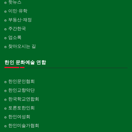
핫뉴스
이민·유학
부동산·재정
주간한국
업소록
찾아오시는 길
한인 문화예술 연합
한인문인협회
한인교향악단
한국학교연합회
토론토한인회
한인여성회
한인미술가협회