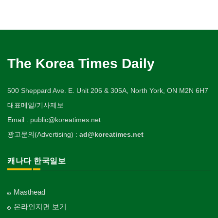
The Korea Times Daily
500 Sheppard Ave. E. Unit 206 & 305A, North York, ON M2N 6H7
대표메일/기사제보
Email : public@koreatimes.net
광고문의(Advertising) :
ad@koreatimes.net
캐나다 한국일보
Masthead
온라인지면 보기