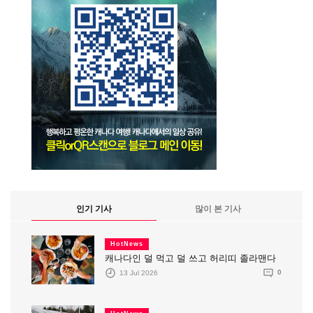
인기 기사
많이 본 기사
HotNews
캐나다인 덜 먹고 덜 쓰고 허리띠 졸라맨다
13 Jul 2026
0