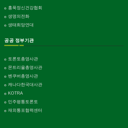
홍푹정신건강협회
생명의전화
생태희망연대
공공 정부기관
토론토총영사관
몬트리올총영사관
벤쿠버총영사관
캐나다한국대사관
KOTRA
민주평통토론토
재외통포협력센터