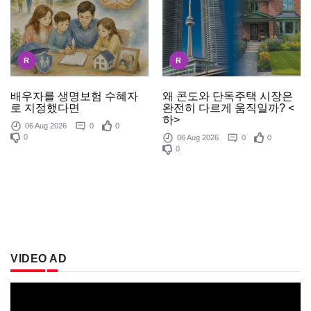
R
R
배우자를 생명보험 수혜자
왜 콘도와 단독주택 시장은
로 지정했다면
완전히 다르게 움직일까? <
하>
06 Aug 2026
0
0
0
06 Aug 2026
0
0
0
VIDEO AD