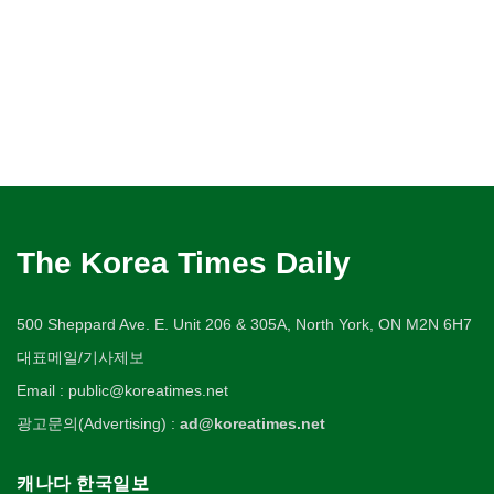
The Korea Times Daily
500 Sheppard Ave. E. Unit 206 & 305A, North York, ON M2N 6H7
대표메일/기사제보
Email : public@koreatimes.net
광고문의(Advertising) :
ad@koreatimes.net
캐나다 한국일보