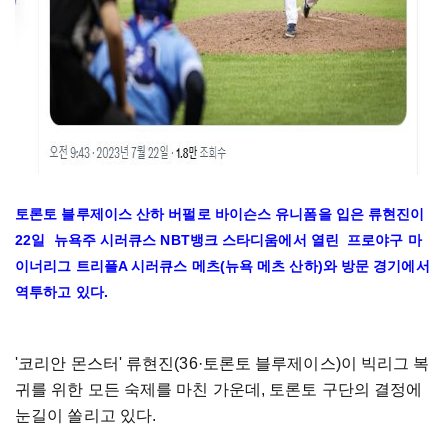
토론토 블루제이스 산하 버펄로 바이슨스 유니폼을 입은 류현진이
22일 뉴욕주 시러큐스 NBT뱅크 스타디움에서 열린 프로야구 마
이너리그 트리플A 시러큐스 메츠(뉴욕 메츠 산하)와 방문 경기에서
역투하고 있다.
'코리안 몬스터' 류현진(36·토론토 블루제이스)이 빅리그 복
귀를 위한 모든 숙제를 마친 가운데, 토론토 구단의 결정에
눈길이 쏠리고 있다.