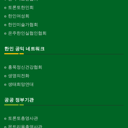
토론토한인회
한인여성회
한인미술가협회
온주한인실협인협회
한인 공익 네트워크
홍푹정신건강협회
생명의전화
생태희망연대
공공 정부기관
토론토총영사관
몬트리올총영사관