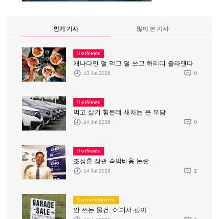
인기 기사
많이 본 기사
HotNews
캐나다인 덜 먹고 덜 쓰고 허리띠 졸라맨다
13 Jul 2026
0
HotNews
먹고 살기 힘든데 새차는 큰 부담
14 Jul 2026
0
HotNews
조성훈 장관 숙박비용 논란
14 Jul 2026
2
CultureSports
안 쓰는 물건, 어디서 팔까