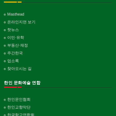
Masthead
온라인지면 보기
핫뉴스
이민·유학
부동산·재정
주간한국
업소록
찾아오시는 길
한인 문화예술 연합
한인문인협회
한인교향악단
한국학교연합회