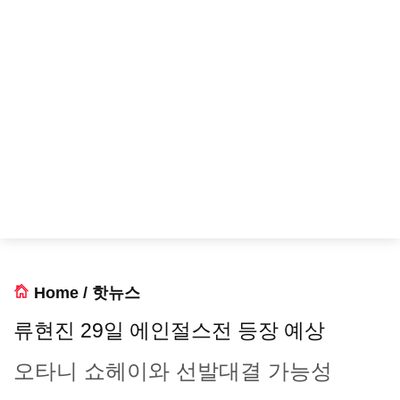
Home
/
핫뉴스
류현진 29일 에인절스전 등장 예상
오타니 쇼헤이와 선발대결 가능성