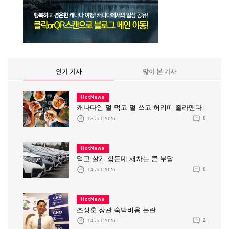
인기 기사
많이 본 기사
HotNews
캐나다인 덜 먹고 덜 쓰고 허리띠 졸라맨다
13 Jul 2026
0
HotNews
먹고 살기 힘든데 새차는 큰 부담
14 Jul 2026
0
HotNews
조성훈 장관 숙박비용 논란
14 Jul 2026
2