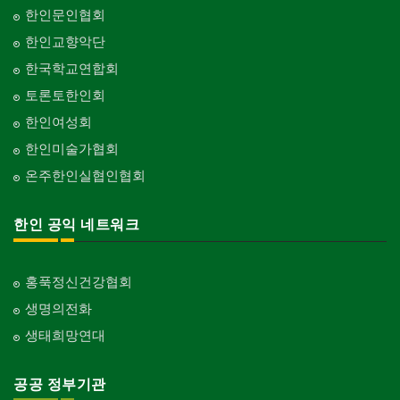
한인문인협회
한인교향악단
한국학교연합회
토론토한인회
한인여성회
한인미술가협회
온주한인실협인협회
한인 공익 네트워크
홍푹정신건강협회
생명의전화
생태희망연대
공공 정부기관