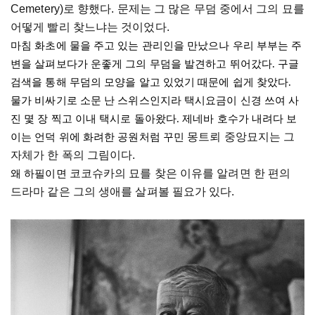
Cemetery)
로 
향했다
. 
문제는
 그 
많은
 무덤 
중에
서 
그의 묘를 
어떻게
빨리
찾느냐는
것이었다
. 
마침 화초에 물을 주고 있는 관리인을 만났으나 우리 부부는 주
변을 살펴보다가 운좋게 그의 무덤을 발견하고 뛰어갔다. 구글
검색을 통해 무덤의 모양을 알고 있었기 때문에 쉽게 찾았다. 
물가 비싸기로 소문 난 스위스인지라 택시요금이 신경 쓰여 사
진 몇 장 찍고 이내 택시로 돌아왔다. 제네바 호수가 내려다 보
몽트뢰
 중앙묘지는 그 
이는 언덕 위에 화려한 공원처럼 꾸민 
자체가 한 폭의 그림이다.
코코슈카의
 묘를 찾은 이유를 알려면 한 편의 
왜 하필이면 
드라마 같은 그의 생애를 살펴볼 필요가 있다. 