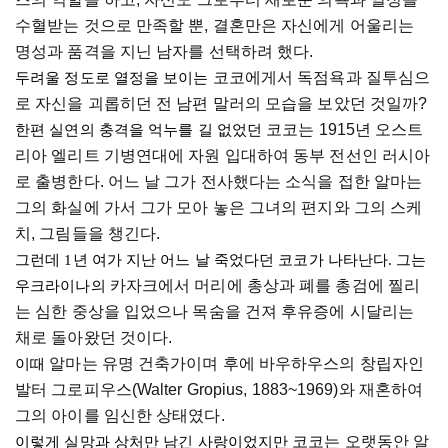
수혈받는
 것으로 만족할 뿐, 결혼만은 자신에게 어울리는 
명성과 품격을 지닌 남자를 선택하려 했다. 
코코에게서
독점욕과 질투심으
두려울 정도로 열정을 보이는
로 자신을 괴롭히던
전 남편 말러의
모습을 보았던 것일까?
코코는
 1915
년 오스트
한편 실연의 충격을 억누를 길 없었던 
리아 엘리트 기병연대에 자원 입대하여 동부 전선인 러시아
로 출병한다. 어느 날 그가 전사했다는 소식을 접한 
알마는
그의 화실에 가서 그가 
모아 놓은
 그녀의 편지와 그의 스케
치, 그림들을 챙긴다.
그런데 1년 여가 지난 어느 날 죽었다던 코코가 나타난다. 그는 
카자크에서
 머리에 총상과 폐를 총검에 찔리
우크라이나의 
는 심한 중상을 입었으나 목숨을 건져 후유증에 시달리는 
채로 돌아왔던 것이다. 
알마는
유명 건축가이며 후에 바우하우스의 창립자인
이때
발터
그로피우스
(
Walter
Gropius
, 1883~1969)
와 재혼하여
그의 아이를 임신한 상태였다.
코코는
 오랫동안 알
이렇게 실망과 상처만 남긴 사랑이었지만 