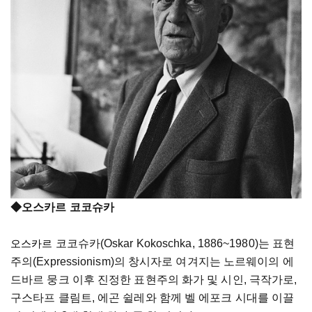
◆오스카르 코코슈카
코코슈카
(
Oskar
Kokoschka
, 1886~1980)
는 표현
오스카르 
주의(
Expressionism
)
의 창시자로 여겨지는 노르웨이의 
에
드바르
뭉크
 이후 진정한 표현주의 화가 및 시인, 극작가로, 
구스타프 클림트, 에곤 
쉴레와
 함께 벨 
에포크
 시대를 이끌