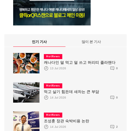
인기 기사
많이 본 기사
HotNews
캐나다인 덜 먹고 덜 쓰고 허리띠 졸라맨다
13 Jul 2026
0
HotNews
먹고 살기 힘든데 새차는 큰 부담
14 Jul 2026
0
HotNews
조성훈 장관 숙박비용 논란
14 Jul 2026
2