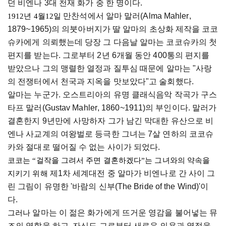
던 비엔나 3대 천재 화가 중 한 명이다. 
만찬석에서
알마
말러
(Alma Mahler, 
1912
년 4월12일 
1879~
1965)
의 
의붓아버지
가 딸 알마의
초상화 제작을 코코
슈카에게
의뢰했는데 당장
 그 
다음날
알마는
코코슈카의 첫 
편지를
받는다
. 
그로부터
 2
년 6개월 
동안
 400
통의 
편지를
받았으나 
그의
맹렬한
열정과
질투심
때문에
알마는
 "
사랑
의
전쟁터에서
천국과
지옥을
맛보았다"고
술회했다
.
알마는 누군가. 오스트리아의 유명 클래식음악 작곡가 구스
타프 말러(
Gustav
Mahler
, 1860~1911)
의 부인이다. 
말러가
결혼한지 9년만에 사망하자 그가 남긴 막대한 유산으로 비
엔나 사교계의 여왕벌로 등극한 그녀는 7살 연하의 
코코슈
카와
절대로 떨어질 수 없는 사이가 되었다.
코코는 “걸작을 그려서 주면 결혼하겠다”는 그녀와의 약속을 
제1차 세계대전 중 
알마가
 비엔나로 간 사이 그
지키기 위해 
린 그림이 유명한 '바람의 신부(The 
Bride
 of the 
Wind
)'
이
다. 
알마는
 이 젊은 화가에게 뜨거운 영감을 불어넣는 뮤
그러나 
즈의 역할을 하고, 자신도 그로부터 새로운 의욕과 열정을 