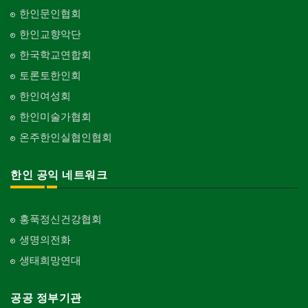
한인문인협회
한인교향악단
한국학교연합회
토론토한인회
한인여성회
한인미술가협회
온주한인실협인협회
한인 공익 네트워크
홍푹정신건강협회
생명의전화
생태희망연대
공공 정부기관