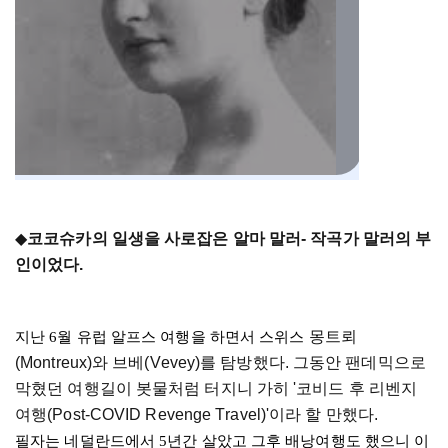
◆
코코슈카의 일생을 사로잡은 알마 말러- 작곡가 말러의 부
인이었다.
몽트뢰
지난 6월 유럽 알프스 여행을 하면서 스위스 
(
Montreux
)
와 
브베
(
Vevey
)
를
 탐방했다. 그동안 팬데믹으로 
막혔던 여행길이 봇물처럼 터지니 가히 '
코비드
 후 
리벤지
여행(Post-COVID 
Revenge
Travel
)'
이라 할 만했다.
필자는 네덜란드에서 5년간 살았고 그후 배낭여행도 했으니 이