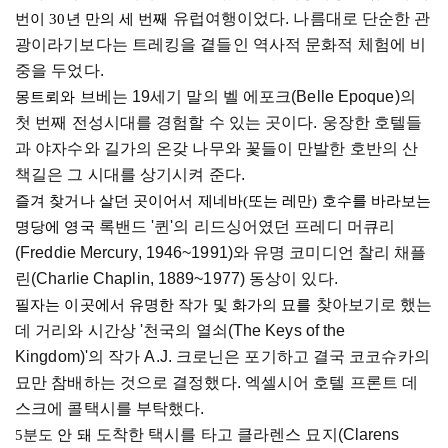
유럽여행이었다
. 
나름대로 단순한 
관
번이 30년 만의 세 번째 
광이라기보다는
 트레킹을 곁들인 역사적 문화적 체험에 비
중을 두었다. 
브베는
 19
세기 말의 벨 
에포크
(
Belle
Epoque
)
의 
몽트뢰와
첫 번째 전성시대를 경험할 수 있는 곳이다. 웅장한 호텔들
과 야자수와 길가의 온갖 나무와 꽃들이 만발한 호반의 산
책길은 그 시대를 상기시켜 준다. 
즐겨 찾거나 살던 곳이어서 제네바(또는 레만) 호수를 바라보는 
록밴드
 '
퀸'의
리드싱어였던
프레디
 머큐리
명당에 영국 
(Freddie 
Mercury
, 1946~1991)
와 유명 코미디언 찰리 채플
린(
Charlie
Chaplin
, 1889~1977) 
동상이 있다. 
찾아보기로
 했는
필자는 이곳에서 유명한 작가 및 화가의 묘를 
데 거리와 시간상 '천국의 열쇠(The 
Keys
 of the 
Kingdom
)'
의 작가 A.J. 
크로닌은
 포기하고 결국 
코코슈카의
묘만 참배하는 것으로 결정했다. 
엑셀시어
 호텔 프론트 데
스크에 콜택시를 부탁했다.
도착한
택시
를 타고 클라렌스
묘지
(
Clarens
5분도
안 돼 