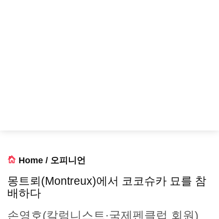
Home
/
오피니언
몽트뢰(Montreux)에서 코코슈카 묘를 참
배하다
손영호(칼럼니스트·국제펜클럽 회원)