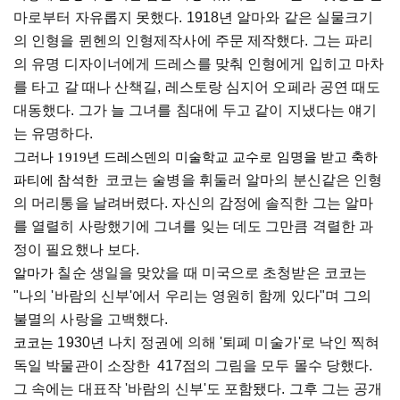
마로부터 자유롭지 못했다. 1918년 
알마와
 같은 실물크기
의 인형을 뮌헨의 
인형제작사에 주문 제작했다. 그는 파리
의 유명 디자이너에게 드레스를 맞춰 인형에게 입히고 마차
를 타고 갈 때나 산책길, 레스토랑 심지어 오페라 공연 때도 
대동했다. 그가 늘 그녀를 침대에 두고 같이 지냈다는 얘기
는 유명하다.
그러나 1919년 드레스덴의 미술학교 교수로 임명을 받고 축하 
코코는 술병을 휘둘러 
알마의
 분신같은 인형
파티에 참석한  
의 머리통을 날려버렸다. 자신의 감정에 솔직한 그는 알마
를 열렬히 사랑했기에 
그녀를 잊는 데도 그만큼 격렬한 과
정이 
필요했나 보다
. 
 칠순 생일을 맞았을 때 미국으로 초청받은 코코는
알마가
"
나의 '바람의 
신부'에서 우리는 영원히 함께 있다"
며
 그의 
불멸의 사랑을 고백했다. 
 1930
년 나치 정권에 의해 '퇴폐 
미술가'로
낙인 찍혀
코코는
독일 박물관이 소장한  417점의 그림을 모두 
몰수 당했다. 
그 속에는 대표작 '바람의 
신부'도
 포함됐다. 그후 그는 공개