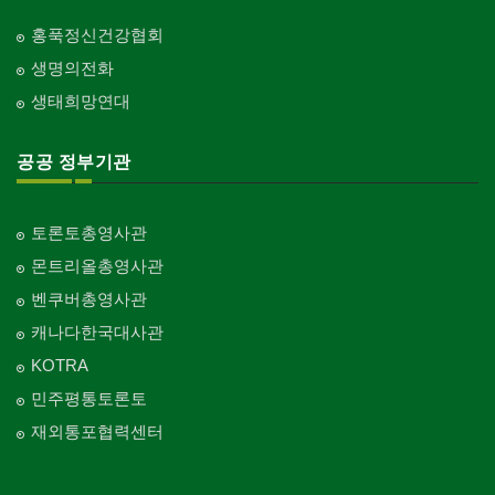
홍푹정신건강협회
생명의전화
생태희망연대
공공 정부기관
토론토총영사관
몬트리올총영사관
벤쿠버총영사관
캐나다한국대사관
KOTRA
민주평통토론토
재외통포협력센터