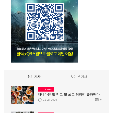
인기 기사
많이 본 기사
HotNews
캐나다인 덜 먹고 덜 쓰고 허리띠 졸라맨다
13 Jul 2026
0