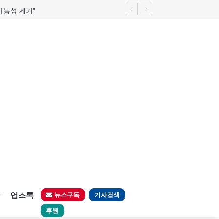
가능성 제기"
판
업소록
뉴스구독
기사검색
후원