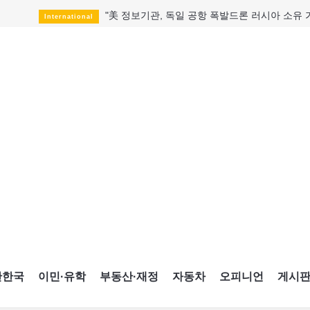
"美 정보기관, 독일 공항 폭발드론 러시아 소유 
International
성 접대하고, 유흥 주점서 공금 쓰고
HotNews
폭염에 다뉴브강 수위 낮아지자
International
구글과 메타가 발길 돌린 이유
Opinion
CNE에 한국의 맛과 멋 스며든다
HotNews
캐나다, 미국산 주류 금지조치 풀까
HotNews
"과도한 재산세 인상 억제"
HotNews
답 안 보이는 이란 전쟁
International
국세청 등 해킹 피해자 보상 청구 시작
HotNews
간한국
이민·유학
부동산·재정
자동차
오피니언
게시