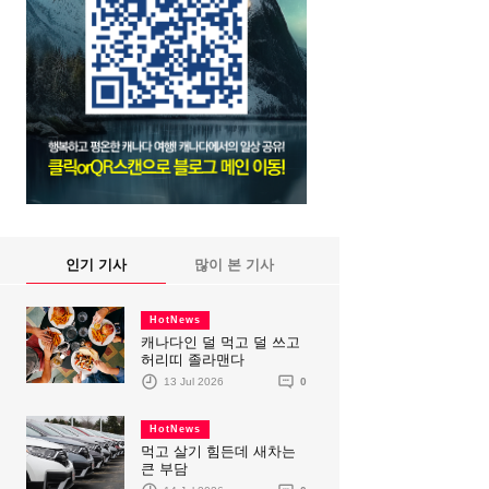
인기 기사
많이 본 기사
HotNews
캐나다인 덜 먹고 덜 쓰고
허리띠 졸라맨다
13 Jul 2026
0
HotNews
먹고 살기 힘든데 새차는
큰 부담