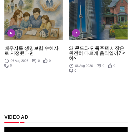
R
R
배우자를 생명보험 수혜자
왜 콘도와 단독주택 시장은
로 지정했다면
완전히 다르게 움직일까? <
하>
06 Aug 2026
0
0
0
06 Aug 2026
0
0
0
VIDEO AD