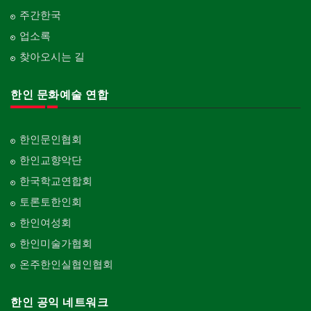
주간한국
업소록
찾아오시는 길
한인 문화예술 연합
한인문인협회
한인교향악단
한국학교연합회
토론토한인회
한인여성회
한인미술가협회
온주한인실협인협회
한인 공익 네트워크