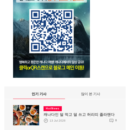
인기 기사
많이 본 기사
HotNews
캐나다인 덜 먹고 덜 쓰고 허리띠 졸라맨다
13 Jul 2026
0