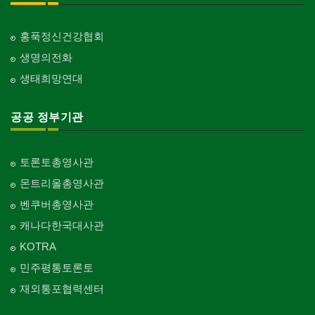
홍푹정신건강협회
생명의전화
생태희망연대
공공 정부기관
토론토총영사관
몬트리올총영사관
벤쿠버총영사관
캐나다한국대사관
KOTRA
민주평통토론토
재외통포협력센터