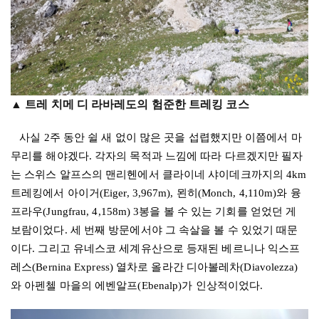
▲ 트레 치메 디 라바레도의 험준한 트레킹 코스
사실
2
주 동안 쉴 새 없이 많은 곳을 섭렵했지만 이쯤에서 마
무리를 해야겠다
.
각자의 목적과 느낌에 따라 다르겠지만 필자
는 스위스 알프스의 맨리헨에서 클라이네 샤이데크까지의
4km
트레킹에서 아이거
(Eiger, 3,967m),
묀히
(Monch, 4,110m)
와 융
프라우
(Jungfrau, 4,158m) 3
봉을 볼 수 있는 기회를 얻었던 게
보람이었다
.
세 번째 방문에서야 그 속살을 볼 수 있었기 때문
이다
.
그리고 유네스코 세계유산으로 등재된 베르니나 익스프
레스
(Bernina Express)
열차로 올라간 디아볼레차
(Diavolezza)
와 아펜첼 마을의 에벤알프
(Ebenalp)
가 인상적이었다
.