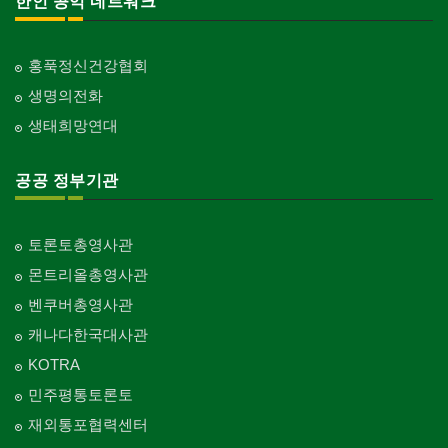
한인 공익 네트워크
홍푹정신건강협회
생명의전화
생태희망연대
공공 정부기관
토론토총영사관
몬트리올총영사관
벤쿠버총영사관
캐나다한국대사관
KOTRA
민주평통토론토
재외통포협력센터