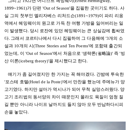
그리고
1922
년 어니스트 헤밍웨이
(Ernest Hemingway,
1899~1961)
가 단편
'Out of Season'
을 집필한 곳이기도 하다
.
사
실 그의 첫부인 엘리자베스 리처드슨
(1891~1979)
이 파리 리옹
역에서 헤밍웨이의 원고로 가득 찬 여행 가방을 잃어버리는 일
이 발생했다
.
당시 로잔에 있던 헤밍웨이는 큰 상실감에 휩싸였
다
.
그래서 코르티나에서 다시 집필하여 그 다음해에
'3
개의 소
설과
10
개의 시
(Three Stories and Ten Poems'
에 포함돼 출간되
었는데
,
이
'Out of Season'
에서 처음으로
'
생략론
(
省略論
)'
즉
'
빙
산 이론
(iceberg theory)'
을 제시했다고 한다
.
얘기가 좀 길어졌지만 한 가지는 꼭 해야겠다
.
간밤에 투숙한
'
포스테 호텔
(Hotel de la Poste)'
에서 만찬을 했는데 주메뉴가 양
고기였다
.
하지만 설마가 역시나가 되어 무척 실망스러웠다
.
양
고기 조리법의 동서양의 차이 때문인지 몰라도 육질이 엄청 질
길 뿐만 아니라 나이프 날까지도 들지 않아 모두 반납하다시피
손을 놓았다
.