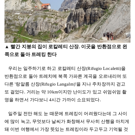
▲ 빨간 지붕의 집이 로칼레티 산장. 이곳을 반환점으로 왼
쪽으로 돌아 트레킹 한다
우리는 일주하기로 하고 로칼레티 산장
(Rifugio Localetti)
을
반환점으로 돌아 트레치메 북쪽 가파른 계곡을 오르내리며 또
다른
'
랑알름 산장
(Rifugio Langalm)'
을 지나 주차장까지 걷고
또 걸었다
.
거리는 약
10km
이지만 난이도가 있고 쉬엄쉬엄 촬
영을 하면서 가다보니
4
시간 가까이 소요되었다
.
일주일 전만 해도 눈 때문에 트레킹이 어려웠다는데 그 사이
에 많이 녹고
,
무엇보다 날씨가 화창해서 무사히 산행을 마치게
돼 이번 여행에서 가장 뜻있는 트레킹이라 두고두고 기억될 것