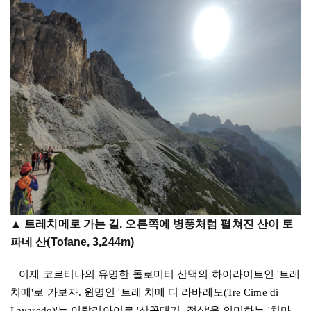
▲ 트레치메로 가는 길. 오른쪽에 병풍처럼 펼쳐진 산이 토
파네 산(Tofane, 3,244m)
이제 코르티나의 유명한 돌로미티 산맥의 하이라이트인
'
트레
치메
'
로 가보자
.
원명인
'
트레 치메 디 라바레도
(Tre Cime di
Lavaredo)'
는 이탈리아어로
'
산꼭대기
,
정상
'
을 의미하는
'
치마