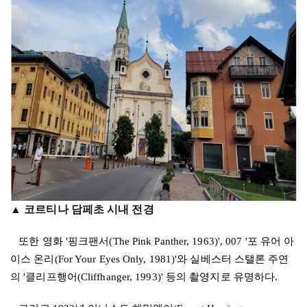
▲ 코르티나 담페초 시내 전경
또한 영화
'
핑크팬서
(The Pink Panther, 1963)', 007 '
포 유어 아
이스 온리
(For Your Eyes Only, 1981)'
와 실베스터 스탤론 주연
의
'
클리프행어
(Cliffhanger, 1993)'
등의 촬영지로 유명하다
.