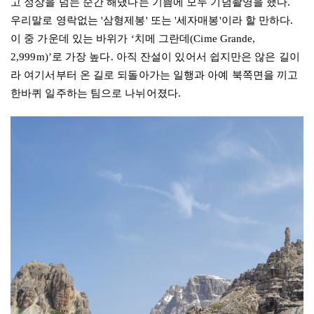
고 정상을 넘는 순간 해냈다는 기쁨에 모두 기념촬영을 했다
.
우리말로 영락없는
'
삼형제봉
'
또는
'
세자매봉
'
이라 할 만하다
.
이 중 가운데 있는 바위가
‘
치메 그란데
(Cime Grande,
2,999m)’
로 가장 높다
.
아직 잔설이 있어서 쉽지만은 않은 길이
라 여기서부터 온 길로 되돌아가는 일행과 아예 북쪽면을 끼고
한바퀴 일주하는 팀으로 나뉘어졌다.