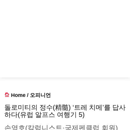
Home
/
오피니언
돌로미티의 정수(精髓) ‘트레 치메’를 답사
하다(유럽 알프스 여행기 5)
손영호(칼럼니스트·국제펜클럽 회원)