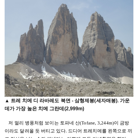
▲ 트레 치메 디 라바레도 북면 - 삼형제봉(세자매봉).
가운
데가 가장 높은 치메 그란데(2,999m)
저 멀리 병풍처럼 보이는 토파네 산
(Tofane, 3,244m)
이 금방
이라도 달려올 듯 버티고 있다
.
드디어 트레치메를 왼쪽으로 끼