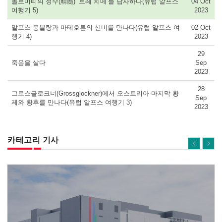
돌로미티의 정수(精髓) ‘트레 치메’를 답사하다(유럽 알프스
04 Oct
여행기 5)
2023
알프스 몽블랑과 마테호른의 신비를 만나다(유럽 알프스 여
02 Oct
행기 4)
2023
29
죽음을 살다
Sep
2023
28
그로스글로크너(Grossglockner)에서 오스트리아 마지막 황
Sep
제와 황후를 만나다(유럽 알프스 여행기 3)
2023
카테고리 기사