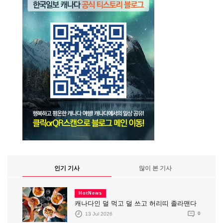
인기 기사
많이 본 기사
HotNews
캐나다인 덜 먹고 덜 쓰고 허리띠 졸라맨다
13 Jul 2026
0