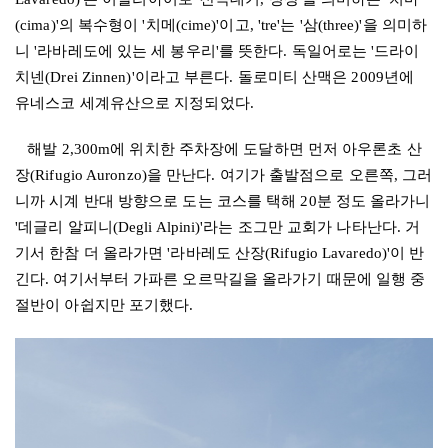
(cima)'
의 복수형이
'
치메
(cime)'
이고
, 'tre'
는
'
삼
(three)'
을 의미하
니
'
라바레도에 있는 세 봉우리
'
를 뜻한다
.
독일어로는
'
드라이
치넨
(Drei Zinnen)'
이라고 부른다
.
돌로미티 산맥은
2009
년에
유네스코 세계유산으로 지정되었다
.
해발
2,300m
에 위치한 주차장에 도달하면 먼저 아우론초 산
장
(Rifugio Auronzo)
을 만난다
.
여기가 출발점으로 오른쪽
,
그러
니까 시계 반대 방향으로 도는 코스를 택해
20
분 정도 올라가니
'
데글리 알피니
(Degli Alpini)'
라는 조그만 교회가 나타난다
.
거
기서 한참 더 올라가면
'
라바레도 산장
(Rifugio Lavaredo)'
이 반
긴다
.
여기서부터 가파른 오르막길을 올라가기 때문에 일행 중
절반이 아쉽지만 포기했다.