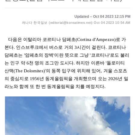
Updated -- Oct 04 2023 12:15 PM
캐나다 한국일보 (editorial@koreatimes.net)
Oct 04 2023 10:54 AM
다음은 이탈리아 코르티나 담페초
(Cortina d'Ampezzo)
로 가
본다
.
인스브루크에서 버스로 거의
3
시간이 걸린다
.
코르티나
담페초는
'
암페초의 장벽
'
이란 뜻으로 그냥
'
코르티나
'
로도 불리
는 인구 약
6
천 명의 조그만 도시다
.
하지만 이른바
'
돌로미티
산맥
(The Dolomites)'
의 동쪽 입구에 위치해 있어
,
겨울 스포츠
의 중심지로
1956
년 동계올림픽을 개최했으며 오는
2026
년 밀
라노와 함께 또 한 번 동계올림픽을 치를 예정지다.