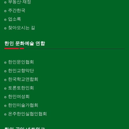
부동산·재정
주간한국
업소록
찾아오시는 길
한인 문화예술 연합
한인문인협회
한인교향악단
한국학교연합회
토론토한인회
한인여성회
한인미술가협회
온주한인실협인협회