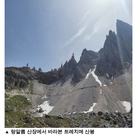
▲ 랑알름 산장에서 바라본 트레치메 산봉