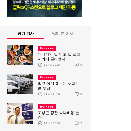
인기 기사
많이 본 기사
HotNews
캐나다인 덜 먹고 덜 쓰고
허리띠 졸라맨다
13 Jul 2026
0
HotNews
먹고 살기 힘든데 새차는
큰 부담
14 Jul 2026
0
HotNews
조성훈 장관 숙박비용 논
란
14 Jul 2026
2