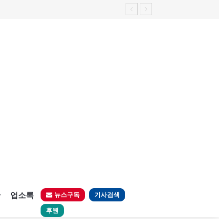
판
업소록
뉴스구독
기사검색
후원