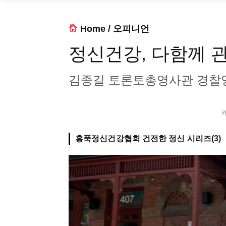
Home
/
오피니언
정신건강, 다함께 관
김종길 토론토총영사관 경찰
캐
홍푹정신건강협회 건전한 정신 시리즈(3)