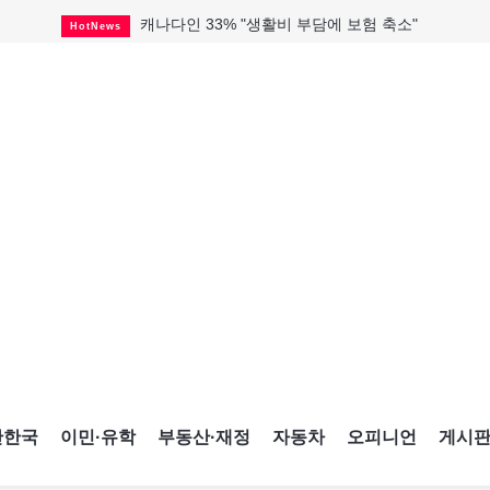
"마약 범죄에 연루됐으니 돈 보내라"
HotNews
토론토 살사축제 총격 용의자 체포
HotNews
세계 10대 구조물서 내려오는 CN타워
CultureSports
이민자의 삶을 문학적 이야기로
CultureSports
미 총영사관 총격 용의자 2명 체포
HotNews
캐나다 공룡 화석, 주화로 탄생
CultureSports
"벌써 내년 여름이 기다려진다"
CultureSports
블루어노인회, 쏠쏠한 지원금 확보
HotNews
캐나다인 33% "생활비 부담에 보험 축소"
HotNews
간한국
이민·유학
부동산·재정
자동차
오피니언
게시