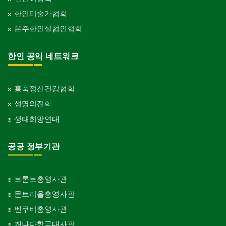
한인미술가협회
온주한인실협인협회
한인 공익 네트워크
홍푹정신건강협회
생명의전화
생태희망연대
공공 정부기관
토론토총영사관
몬트리올총영사관
벤쿠버총영사관
캐나다한국대사관