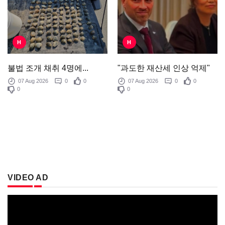
H
H
"과도한 재산세 인상 억제"
불법 조개 채취 4명에...
07 Aug 2026
0
0
07 Aug 2026
0
0
0
0
VIDEO AD