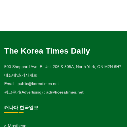
The Korea Times Daily
500 Sheppard Ave. E. Unit 206 & 305A, North York, ON M2N 6H7
대표메일/기사제보
Email : public@koreatimes.net
광고문의(Advertising) :
ad@koreatimes.net
캐나다 한국일보
Masthead