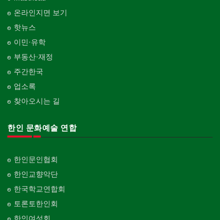
온라인지면 보기
핫뉴스
이민·유학
부동산·재정
주간한국
업소록
찾아오시는 길
한인 문화예술 연합
한인문인협회
한인교향악단
한국학교연합회
토론토한인회
한인여성회