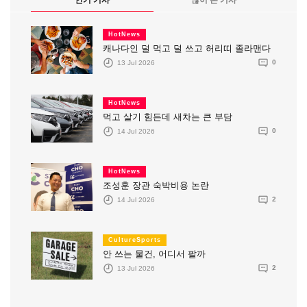
인기 기사
많이 본 기사
HotNews
캐나다인 덜 먹고 덜 쓰고 허리띠 졸라맨다
13 Jul 2026
0
HotNews
먹고 살기 힘든데 새차는 큰 부담
14 Jul 2026
0
HotNews
조성훈 장관 숙박비용 논란
14 Jul 2026
2
CultureSports
안 쓰는 물건, 어디서 팔까
13 Jul 2026
2