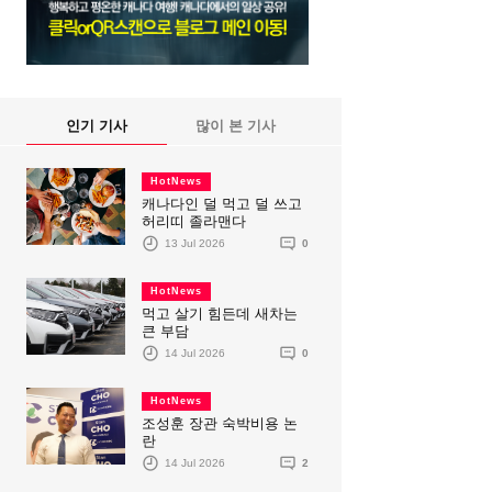
인기 기사
많이 본 기사
HotNews
캐나다인 덜 먹고 덜 쓰고
허리띠 졸라맨다
13 Jul 2026
0
HotNews
먹고 살기 힘든데 새차는
큰 부담
14 Jul 2026
0
HotNews
조성훈 장관 숙박비용 논
란
14 Jul 2026
2