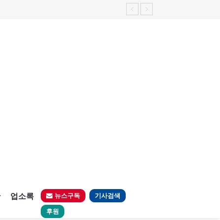
판
업소록
뉴스구독
기사검색
후원