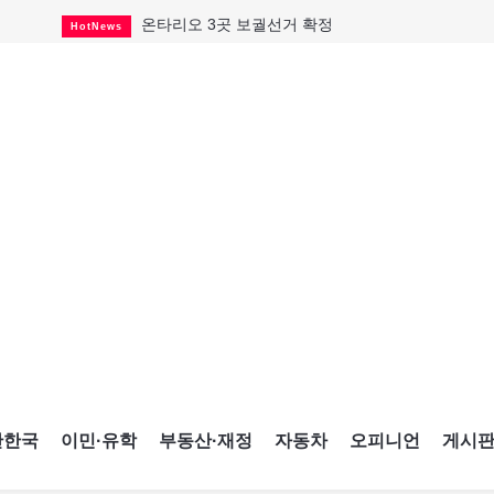
캐나다·미국 교역 20억 불 감소
HotNews
온타리오 공공기관 8곳 감사
HotNews
국내 신차 판매 2개월 연속 증가
Car
토론토 임대주택 5,600가구 공급
HotNews
"음향 시스템 필요한가요?"
HotNews
자매 작가, 장애인 재활캠프서 특별한 재능기부
HotNews
"임 대사 22일 토론토 방문 계획"
HotNews
캐나다 관광업, 올여름 기록적 호황
HotNews
온타리오 3곳 보궐선거 확정
HotNews
간한국
이민·유학
부동산·재정
자동차
오피니언
게시