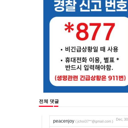
전체 댓글
Dec, 30
peacenjoy
( jchoi37**@gmail.com )