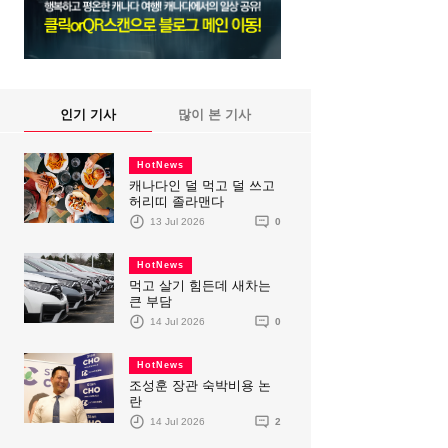
인기 기사
많이 본 기사
HotNews
캐나다인 덜 먹고 덜 쓰고
허리띠 졸라맨다
13 Jul 2026
0
HotNews
먹고 살기 힘든데 새차는
큰 부담
14 Jul 2026
0
HotNews
조성훈 장관 숙박비용 논
란
14 Jul 2026
2