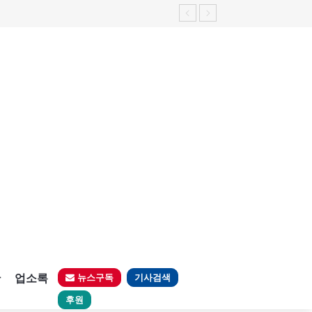
판
업소록
뉴스구독
기사검색
후원