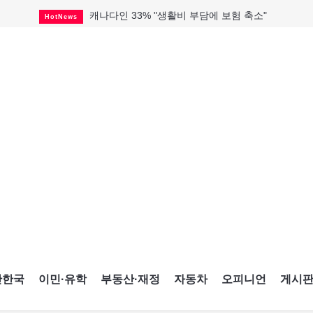
캐나다인 33% "생활비 부담에 보험 축소"
HotNews
해외 수감 한국인 4년 새 25% 늘어
HotNews
"마약 범죄에 연루됐으니 돈 보내라"
HotNews
토론토 살사축제 총격 용의자 체포
HotNews
GTA 주택거래 전년비 0.9%↓, 전월비 3.2%↑
RealtyFinancing
미시사가서 경찰 수사 중 총격 발생
HotNews
미 총영사관 총격 용의자 2명 체포
HotNews
세계 10대 구조물서 내려오는 CN타워
CultureSports
블루어노인회, 쏠쏠한 지원금 확보
HotNews
간한국
이민·유학
부동산·재정
자동차
오피니언
게시