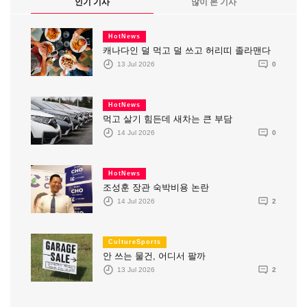
인기 기사
많이 본 기사
HotNews
캐나다인 덜 먹고 덜 쓰고 허리띠 졸라맨다
13 Jul 2026
0
HotNews
먹고 살기 힘든데 새차는 큰 부담
14 Jul 2026
0
HotNews
조성훈 장관 숙박비용 논란
14 Jul 2026
2
CultureSports
안 쓰는 물건, 어디서 팔까
13 Jul 2026
2