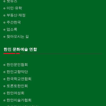
핫뉴스
이민·유학
부동산·재정
주간한국
업소록
찾아오시는 길
한인 문화예술 연합
한인문인협회
한인교향악단
한국학교연합회
토론토한인회
한인여성회
한인미술가협회