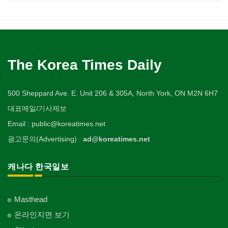
The Korea Times Daily
500 Sheppard Ave. E. Unit 206 & 305A, North York, ON M2N 6H7
대표메일/기사제보
Email : public@koreatimes.net
광고문의(Advertising) :
ad@koreatimes.net
캐나다 한국일보
Masthead
온라인지면 보기