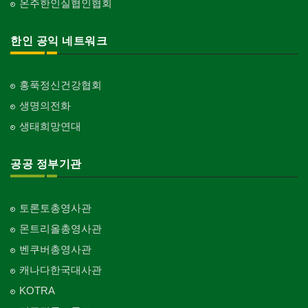
온주한인실협인협회
한인 공익 네트워크
홍푹정신건강협회
생명의전화
생태희망연대
공공 정부기관
토론토총영사관
몬트리올총영사관
벤쿠버총영사관
캐나다한국대사관
KOTRA