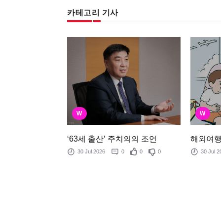
카테고리 기사
W
W
해외여행
‘63세 출산’ 주치의의 조언
30 Jul
30 Jul 2026
0
0
0