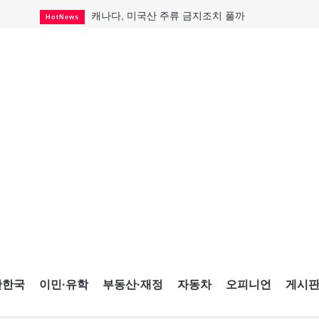
캐나다, 미국산 주류 금지조치 풀까
HotNews
제주 전국체전 10월16일 개막
CultureSports
퇴역 군용기, 산불 진화에 투입
HotNews
국세청 등 해킹 피해자 보상 청구 시작
HotNews
살사축제 총격 용의자 기소
HotNews
아동병원 직원 성범죄 혐의로 기소
HotNews
미국 영주권 수속 한인, 공항서 체포돼
HotNews
K-컬처 크루즈 타고 토론토 달군다
CultureSports
CNE에 한국의 맛과 멋 스며든다
HotNews
간한국
이민·유학
부동산·재정
자동차
오피니언
게시