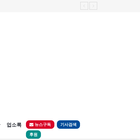
판
업소록
뉴스구독
기사검색
후원