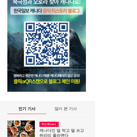
인기 기사
많이 본 기사
HotNews
캐나다인 덜 먹고 덜 쓰고
허리띠 졸라맨다