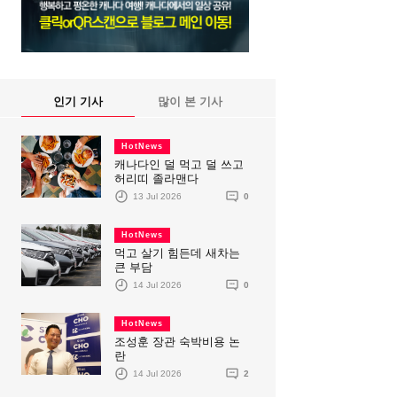
인기 기사
많이 본 기사
HotNews
캐나다인 덜 먹고 덜 쓰고
허리띠 졸라맨다
13 Jul 2026
0
HotNews
먹고 살기 힘든데 새차는
큰 부담
14 Jul 2026
0
HotNews
조성훈 장관 숙박비용 논
란
14 Jul 2026
2