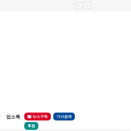
판
업소록
뉴스구독
기사검색
후원