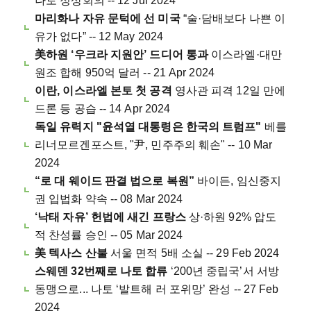
나토 정상회의 -- 12 Jul 2024
마리화나 자유 문턱에 선 미국
“술·담배보다 나쁜 이
유가 없다” -- 12 May 2024
美하원 ‘우크라 지원안’ 드디어 통과
이스라엘·대만
원조 합해 950억 달러 -- 21 Apr 2024
이란, 이스라엘 본토 첫 공격
영사관 피격 12일 만에
드론 등 공습 -- 14 Apr 2024
독일 유력지 "윤석열 대통령은 한국의 트럼프"
베를
리너모르겐포스트, "尹, 민주주의 훼손" -- 10 Mar
2024
“로 대 웨이드 판결 법으로 복원”
바이든, 임신중지
권 입법화 약속 -- 08 Mar 2024
‘낙태 자유’ 헌법에 새긴 프랑스
상·하원 92% 압도
적 찬성률 승인 -- 05 Mar 2024
美 텍사스 산불
서울 면적 5배 소실 -- 29 Feb 2024
스웨덴 32번째로 나토 합류
‘200년 중립국’서 서방
동맹으로... 나토 ‘발트해 러 포위망’ 완성 -- 27 Feb
2024