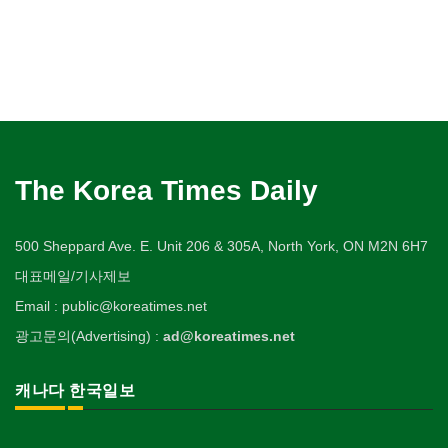
The Korea Times Daily
500 Sheppard Ave. E. Unit 206 & 305A, North York, ON M2N 6H7
대표메일/기사제보
Email : public@koreatimes.net
광고문의(Advertising) :
ad@koreatimes.net
캐나다 한국일보