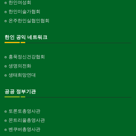
한인여성회
한인미술가협회
온주한인실협인협회
한인 공익 네트워크
홍푹정신건강협회
생명의전화
생태희망연대
공공 정부기관
토론토총영사관
몬트리올총영사관
벤쿠버총영사관