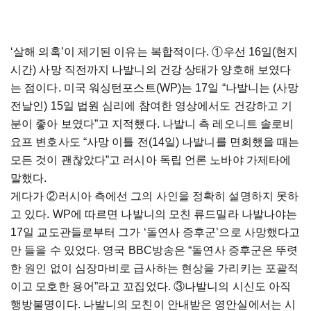
‘살해 의혹’이 제기된 이유는 복합적이다. ①우선 16일(현지
시간) 사망 직전까지 나발니의 건강 상태가 양호해 보였다
는 점이다. 미국 워싱턴포스트(WP)는 17일 “나발니는 (사망
전날인) 15일 법원 심리에 참여한 영상에서도 건강하고 기
분이 좋아 보였다”고 지적했다. 나발니 측 레오니트 솔로비
요프 변호사도 “사망 이틀 전(14일) 나발니를 면회했을 때는
모든 것이 괜찮았다”고 러시아 독립 언론 노바야 가제타에
말했다.
게다가 ②러시아 측에선 그의 사인을 정확히 설명하지 못하
고 있다. WP에 따르면 나발니의 모친 류드밀라 나발나야는
17일 교도관들로부터 그가 ‘돌연사 증후군’으로 사망했다고
만 들을 수 있었다. 영국 BBC방송은 “돌연사 증후군은 뚜렷
한 원인 없이 심장마비로 급사하는 현상을 가리키는 포괄적
이고 모호한 용어”라고 꼬집었다. ③나발니의 시신도 아직
행방불명이다. 나발니의 모친이 안내받은 영안실에서는 시