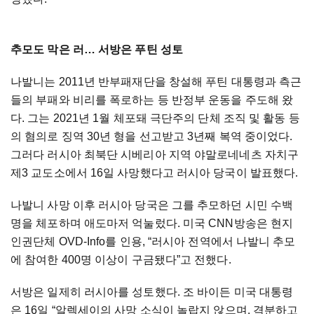
추모도 막은 러… 서방은 푸틴 성토
나발니는 2011년 반부패재단을 창설해 푸틴 대통령과 측근
들의 부패와 비리를 폭로하는 등 반정부 운동을 주도해 왔
다. 그는 2021년 1월 체포돼 극단주의 단체 조직 및 활동 등
의 혐의로 징역 30년 형을 선고받고 3년째 복역 중이었다.
그러다 러시아 최북단 시베리아 지역 야말로네네츠 자치구
제3 교도소에서 16일 사망했다고 러시아 당국이 발표했다.
나발니 사망 이후 러시아 당국은 그를 추모하던 시민 수백
명을 체포하며 애도마저 억눌렀다. 미국 CNN방송은 현지
인권단체 OVD-Info를 인용, “러시아 전역에서 나발니 추모
에 참여한 400명 이상이 구금됐다”고 전했다.
서방은 일제히 러시아를 성토했다. 조 바이든 미국 대통령
은 16일 “알렉세이의 사망 소식이 놀랍지 않으며, 격분하고