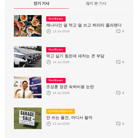
인기 기사
많이 본 기사
HotNews
캐나다인 덜 먹고 덜 쓰고 허리띠 졸라맨다
13 Jul 2026
0
HotNews
먹고 살기 힘든데 새차는 큰 부담
14 Jul 2026
0
HotNews
조성훈 장관 숙박비용 논란
14 Jul 2026
2
CultureSports
안 쓰는 물건, 어디서 팔까
13 Jul 2026
2