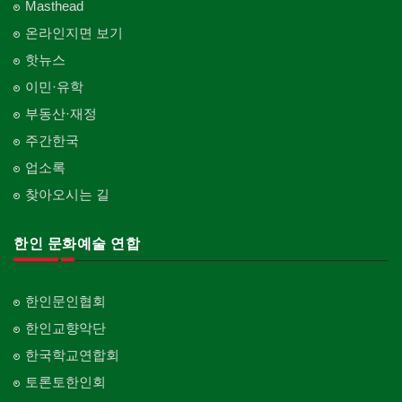
Masthead
온라인지면 보기
핫뉴스
이민·유학
부동산·재정
주간한국
업소록
찾아오시는 길
한인 문화예술 연합
한인문인협회
한인교향악단
한국학교연합회
토론토한인회