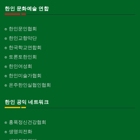
한인 문화예술 연합
한인문인협회
한인교향악단
한국학교연합회
토론토한인회
한인여성회
한인미술가협회
온주한인실협인협회
한인 공익 네트워크
홍푹정신건강협회
생명의전화