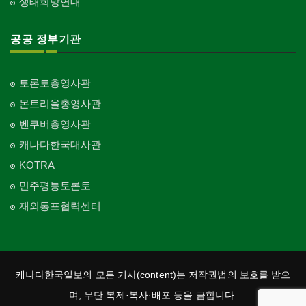
생태희망연대
공공 정부기관
토론토총영사관
몬트리올총영사관
벤쿠버총영사관
캐나다한국대사관
KOTRA
민주평통토론토
재외통포협력센터
캐나다한국일보의 모든 기사(content)는 저작권법의 보호를 받으
며, 무단 복제·복사·배포 등을 금합니다.