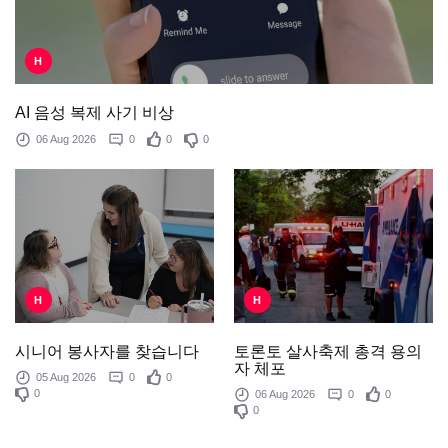
H
AI 음성 복제 사기 비상
06 Aug 2026
0
0
0
H
H
토론토 살사축제 총격 용의
시니어 봉사자를 찾습니다
자 체포
05 Aug 2026
0
0
0
06 Aug 2026
0
0
0