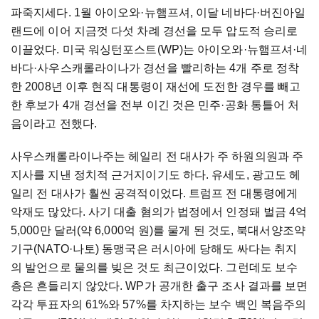
파죽지세다. 1월 아이오와·뉴햄프셔, 이달 네바다·버진아일
랜드에 이어 지금껏 다섯 차례 경선을 모두 압도적 승리로
이끌었다. 미국 워싱턴포스트(WP)는 아이오와·뉴햄프셔·네
바다·사우스캐롤라이나가 경선을 빨리하는 4개 주로 정착
한 2008년 이후 현직 대통령이 재선에 도전한 경우를 빼고
한 후보가 4개 경선을 전부 이긴 것은 민주·공화 통틀어 처
음이라고 전했다.
사우스캐롤라이나주는 헤일리 전 대사가 주 하원의원과 주
지사를 지낸 정치적 근거지이기도 하다. 유세도, 광고도 헤
일리 전 대사가 훨씬 공격적이었다. 트럼프 전 대통령에게
악재도 많았다. 사기 대출 혐의가 법정에서 인정돼 벌금 4억
5,000만 달러(약 6,000억 원)를 물게 된 것도, 북대서양조약
기구(NATO·나토) 동맹국은 러시아에 당해도 싸다는 취지
의 발언으로 물의를 빚은 것도 최근이었다. 그런데도 보수
층은 흔들리지 않았다. WP가 공개한 출구 조사 결과를 보면
각각 투표자의 61%와 57%를 차지하는 보수 백인 복음주의