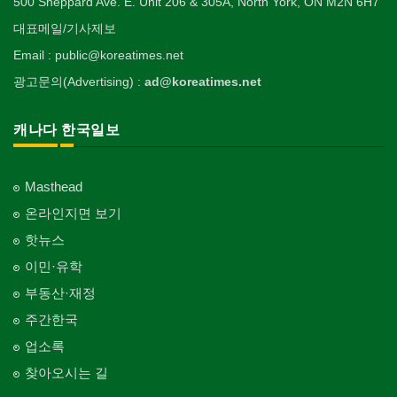
500 Sheppard Ave. E. Unit 206 & 305A, North York, ON M2N 6H7
대표메일/기사제보
Email : public@koreatimes.net
광고문의(Advertising) :
ad@koreatimes.net
캐나다 한국일보
Masthead
온라인지면 보기
핫뉴스
이민·유학
부동산·재정
주간한국
업소록
찾아오시는 길