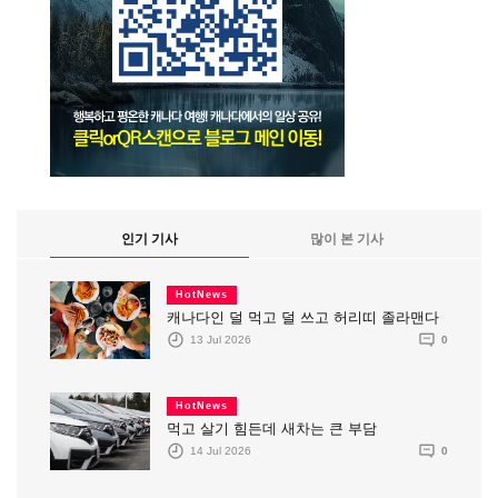
인기 기사
많이 본 기사
HotNews
캐나다인 덜 먹고 덜 쓰고 허리띠 졸라맨다
13 Jul 2026
0
HotNews
먹고 살기 힘든데 새차는 큰 부담
14 Jul 2026
0