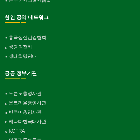
온주한인실협인협회
한인 공익 네트워크
홍푹정신건강협회
생명의전화
생태희망연대
공공 정부기관
토론토총영사관
몬트리올총영사관
벤쿠버총영사관
캐나다한국대사관
KOTRA