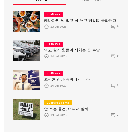
HotNews
캐나다인 덜 먹고 덜 쓰고 허리띠 졸라맨다
13 Jul 2026
0
HotNews
먹고 살기 힘든데 새차는 큰 부담
14 Jul 2026
0
HotNews
조성훈 장관 숙박비용 논란
14 Jul 2026
2
CultureSports
안 쓰는 물건, 어디서 팔까
13 Jul 2026
2