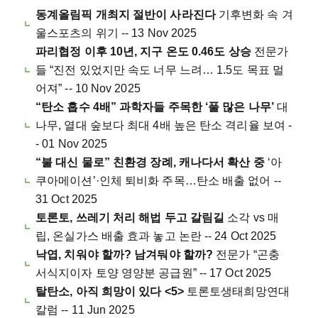
동계올림픽 개최지 절반이 사라진다
기후변화 속 겨
울스포츠의 위기 -- 13 Nov 2025
파리협정 이후 10년, 지구 온도 0.46도 상승
전문가
들 “진전 있었지만 속도 너무 느려… 1.5도 목표 멀
어져” -- 10 Nov 2025
“탄소 흡수 4배” 과학자들 주목한 ‘풀 많은 나무’
대
나무, 열대 숲보다 최대 4배 높은 탄소 격리율 보여 -
- 01 Nov 2025
“불 대신 물로” 친환경 장례, 캐나다서 확산 중
‘아
쿠아메이션’·인체 퇴비화 주목…탄소 배출 없어 --
31 Oct 2025
토론토, 쓰레기 처리 해법 두고 갈림길
소각 vs 매
립, 온실가스 배출 효과 놓고 논란 -- 24 Oct 2025
낙엽, 치워야 할까? 남겨둬야 할까?
전문가 “곤충
서식지이자 토양 영양분 공급원” -- 17 Oct 2025
탈탄소, 아직 희망이 있다 <5>
토론토생태희망연대
칼럼 -- 11 Jun 2025