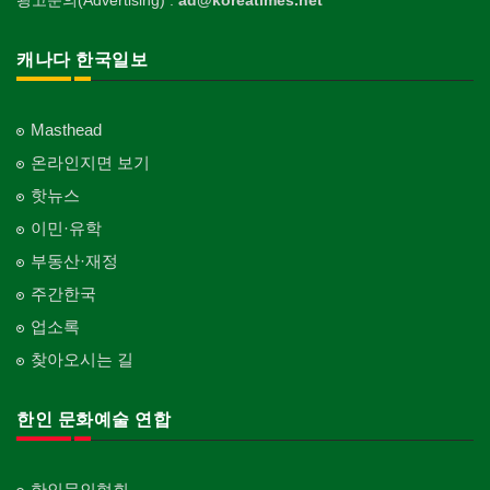
광고문의(Advertising) :
ad@koreatimes.net
캐나다 한국일보
Masthead
온라인지면 보기
핫뉴스
이민·유학
부동산·재정
주간한국
업소록
찾아오시는 길
한인 문화예술 연합
한인문인협회