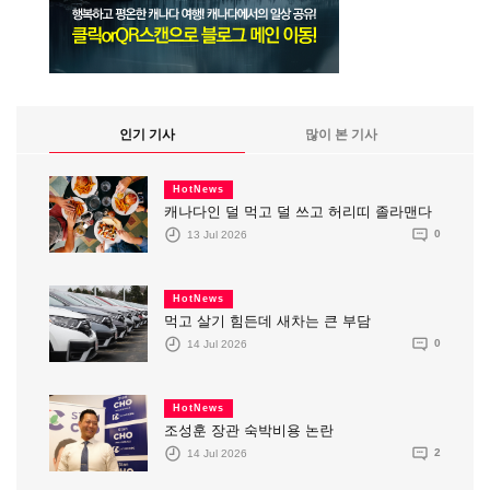
인기 기사
많이 본 기사
HotNews
캐나다인 덜 먹고 덜 쓰고 허리띠 졸라맨다
13 Jul 2026
0
HotNews
먹고 살기 힘든데 새차는 큰 부담
14 Jul 2026
0
HotNews
조성훈 장관 숙박비용 논란
14 Jul 2026
2