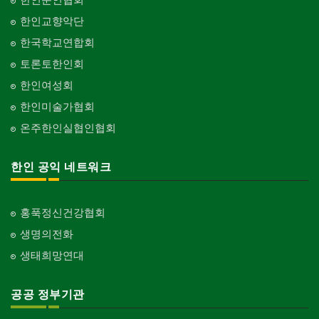
한인교향악단
한국학교연합회
토론토한인회
한인여성회
한인미술가협회
온주한인실협인협회
한인 공익 네트워크
홍푹정신건강협회
생명의전화
생태희망연대
공공 정부기관