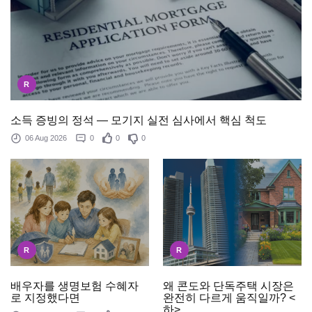
R
소득 증빙의 정석 — 모기지 실전 심사에서 핵심 척도
06 Aug 2026
0
0
0
R
R
배우자를 생명보험 수혜자
왜 콘도와 단독주택 시장은
로 지정했다면
완전히 다르게 움직일까? <
하>