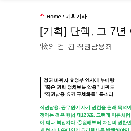
Home
/
기획기사
[기획] 탄핵, 그 7년
‘檢의 검’ 된 직권남용죄
정권 바뀌자 文정부 인사에 부메랑
"죽은 권력 정치보복 악용” 비판도
“직권남용 요건 구체화를” 목소리
직권남용. 공무원이 자기 권한을 원래 목적이
정하는 것은 형법 제123조. 그런데 이름처럼
이 꽤나 복잡하다. ①원래부터 자신의 권한인
게 하거나 ④타인의 권리행사를 방해해야만