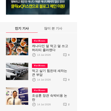
인기 기사
많이 본 기사
HotNews
캐나다인 덜 먹고 덜 쓰고
허리띠 졸라맨다
13 Jul 2026
0
HotNews
먹고 살기 힘든데 새차는
큰 부담
14 Jul 2026
0
HotNews
조성훈 장관 숙박비용 논
란
14 Jul 2026
2