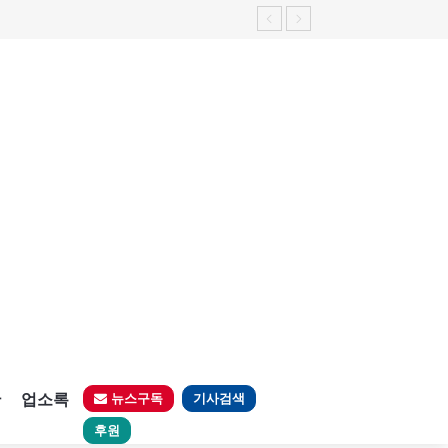
판
업소록
뉴스구독
기사검색
후원