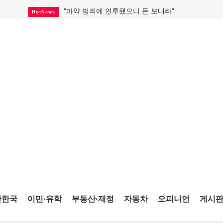
"마약 범죄에 연루됐으니 돈 보내라"
HotNews
미 총영사관 총격 용의자 2명 체포
HotNews
GTA 주택거래 전년비 0.9%↓, 전월비 3.2%↑
RealtyFinancing
미시사가서 경찰 수사 중 총격 발생
HotNews
비만·당뇨약 수요 확대에 제약사 웃었다
HotNews
TTC 역무 감독관 97% 파업 찬성
HotNews
블루어노인회, 쏠쏠한 지원금 확보
HotNews
캐나다인 33% "생활비 부담에 보험 축소"
HotNews
해외 수감 한국인 4년 새 25% 늘어
HotNews
간한국
이민·유학
부동산·재정
자동차
오피니언
게시