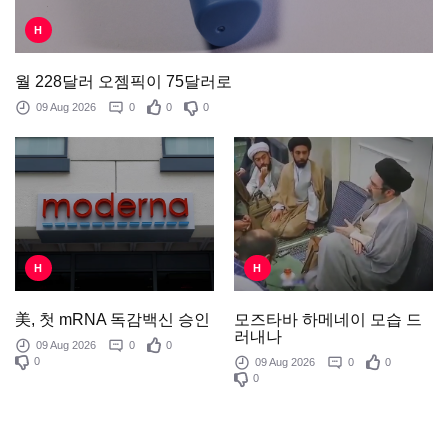
H
월 228달러 오젬픽이 75달러로
09 Aug 2026
0
0
0
H
H
모즈타바 하메네이 모습 드
美, 첫 mRNA 독감백신 승인
러내나
09 Aug 2026
0
0
0
09 Aug 2026
0
0
0