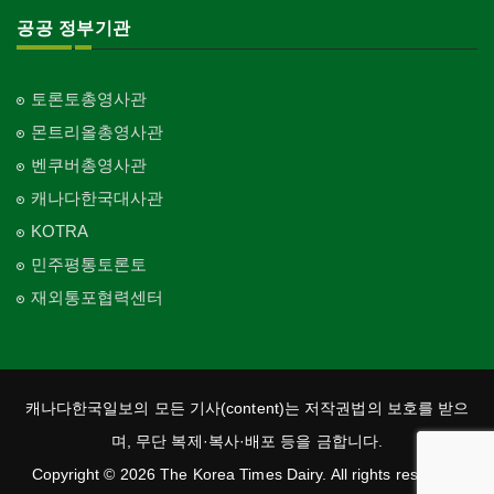
공공 정부기관
토론토총영사관
몬트리올총영사관
벤쿠버총영사관
캐나다한국대사관
KOTRA
민주평통토론토
재외통포협력센터
캐나다한국일보의 모든 기사(content)는 저작권법의 보호를 받으
며, 무단 복제·복사·배포 등을 금합니다.
Copyright © 2026 The Korea Times Dairy. All rights reserved.