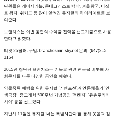
단원들은 레미제라블, 몬테크리스토 백작, 겨울왕국, 이집
트 왕자, 위키드 등 많이 알려진 뮤지컬의 하이라이트를 보
여준다.
브랜치스는 이번 공연의 수익금 전액을 선교기금으로 사용
한다고 밝혔다.
티켓 25달러. 구입: branchesministry.net 문의: (647)213-
3154
2015년 창단된 브랜치스는 기독교 관련 연극을 비롯해 사
회문제를 다룬 다양한 공연을 해왔다.
약물중독 예방을 위한 뮤지컬 '리뎀프션'과 안톤체홉의 '인
생극장', 종교개혁 500주년 기념공연 '맥켄지', '유츄푸라카
치아' 등을 선보였다.
지난해 11월엔 뮤지컬 '너는 특별하단다'를 통해 웃음과 감