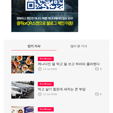
인기 기사
많이 본 기사
HotNews
캐나다인 덜 먹고 덜 쓰고 허리띠 졸라맨다
13 Jul 2026
0
HotNews
먹고 살기 힘든데 새차는 큰 부담
14 Jul 2026
0
HotNews