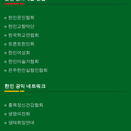
한인문인협회
한인교향악단
한국학교연합회
토론토한인회
한인여성회
한인미술가협회
온주한인실협인협회
한인 공익 네트워크
홍푹정신건강협회
생명의전화
생태희망연대