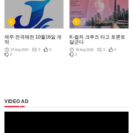
C
C
제주 전국체전 10월16일 개
K-컬처 크루즈 타고 토론토
막
달군다
07 Aug 2026
0
0
06 Aug 2026
0
0
0
0
VIDEO AD