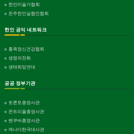
한인미술가협회
온주한인실협인협회
한인 공익 네트워크
홍푹정신건강협회
생명의전화
생태희망연대
공공 정부기관
토론토총영사관
몬트리올총영사관
벤쿠버총영사관
캐나다한국대사관