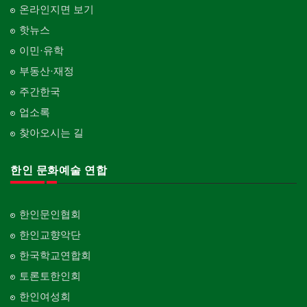
온라인지면 보기
핫뉴스
이민·유학
부동산·재정
주간한국
업소록
찾아오시는 길
한인 문화예술 연합
한인문인협회
한인교향악단
한국학교연합회
토론토한인회
한인여성회