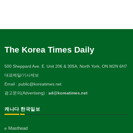
The Korea Times Daily
500 Sheppard Ave. E. Unit 206 & 305A, North York, ON M2N 6H7
대표메일/기사제보
Email : public@koreatimes.net
광고문의(Advertising) :
ad@koreatimes.net
캐나다 한국일보
Masthead