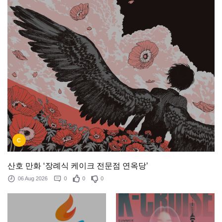
C
산호 만화 ‘장례식 케이크 전문점 연옥당’
06 Aug 2026
0
0
0