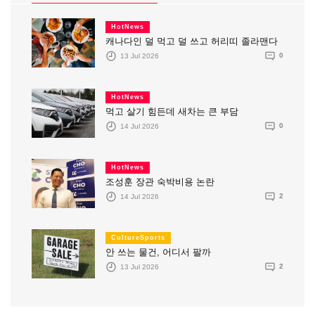
HotNews
캐나다인 덜 먹고 덜 쓰고 허리띠 졸라맨다
13 Jul 2026
0
HotNews
먹고 살기 힘든데 새차는 큰 부담
14 Jul 2026
0
HotNews
조성훈 장관 숙박비용 논란
14 Jul 2026
2
CultureSports
안 쓰는 물건, 어디서 팔까
13 Jul 2026
2