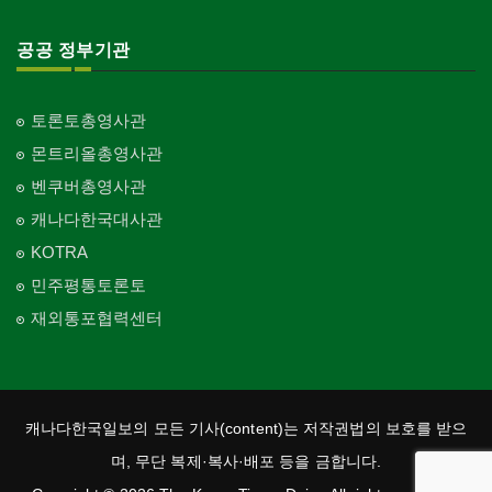
공공 정부기관
토론토총영사관
몬트리올총영사관
벤쿠버총영사관
캐나다한국대사관
KOTRA
민주평통토론토
재외통포협력센터
캐나다한국일보의 모든 기사(content)는 저작권법의 보호를 받으
며, 무단 복제·복사·배포 등을 금합니다.