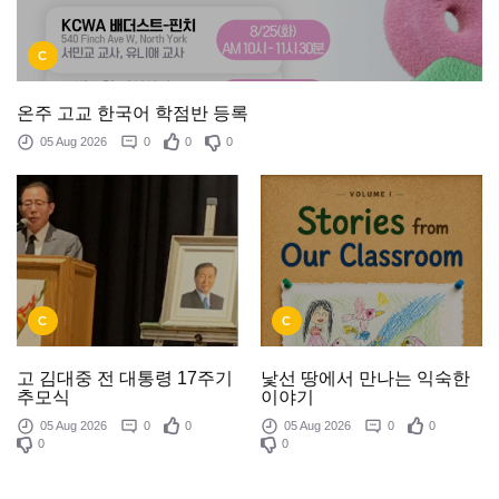
C
온주 고교 한국어 학점반 등록
05 Aug 2026
0
0
0
C
C
낯선 땅에서 만나는 익숙한
고 김대중 전 대통령 17주기
이야기
추모식
05 Aug 2026
0
0
05 Aug 2026
0
0
0
0