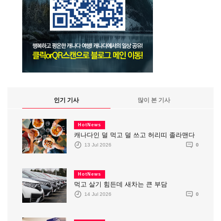
인기 기사
많이 본 기사
HotNews
캐나다인 덜 먹고 덜 쓰고 허리띠 졸라맨다
13 Jul 2026
0
HotNews
먹고 살기 힘든데 새차는 큰 부담
14 Jul 2026
0