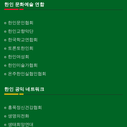
한인 문화예술 연합
한인문인협회
한인교향악단
한국학교연합회
토론토한인회
한인여성회
한인미술가협회
온주한인실협인협회
한인 공익 네트워크
홍푹정신건강협회
생명의전화
생태희망연대