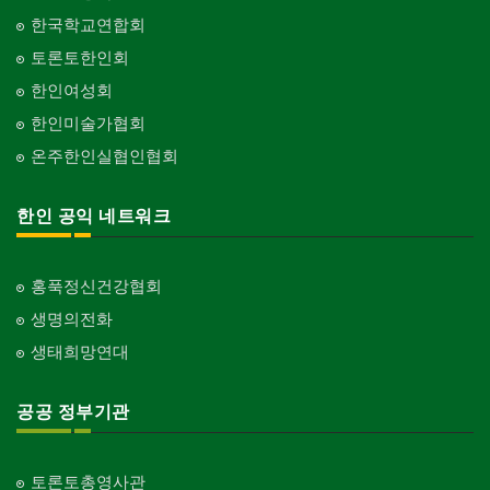
한국학교연합회
토론토한인회
한인여성회
한인미술가협회
온주한인실협인협회
한인 공익 네트워크
홍푹정신건강협회
생명의전화
생태희망연대
공공 정부기관
토론토총영사관