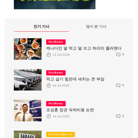
인기 기사
많이 본 기사
HotNews
캐나다인 덜 먹고 덜 쓰고 허리띠 졸라맨다
13 Jul 2026
0
HotNews
먹고 살기 힘든데 새차는 큰 부담
14 Jul 2026
0
HotNews
조성훈 장관 숙박비용 논란
14 Jul 2026
2
CultureSports