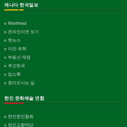
캐나다 한국일보
Masthead
온라인지면 보기
핫뉴스
이민·유학
부동산·재정
주간한국
업소록
찾아오시는 길
한인 문화예술 연합
한인문인협회
한인교향악단