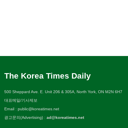
The Korea Times Daily
500 Sheppard Ave. E. Unit 206 & 305A, North York, ON M2N 6H7
대표메일/기사제보
Email : public@koreatimes.net
광고문의(Advertising) :
ad@koreatimes.net