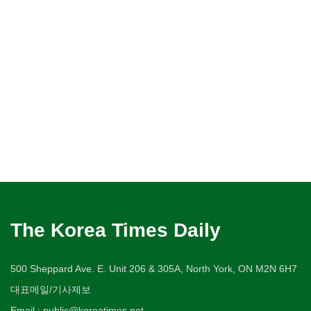
The Korea Times Daily
500 Sheppard Ave. E. Unit 206 & 305A, North York, ON M2N 6H7
대표메일/기사제보
Email : public@koreatimes.net