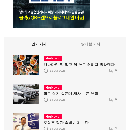
인기 기사
많이 본 기사
HotNews
캐나다인 덜 먹고 덜 쓰고 허리띠 졸라맨다
13 Jul 2026
0
HotNews
먹고 살기 힘든데 새차는 큰 부담
14 Jul 2026
0
HotNews
조성훈 장관 숙박비용 논란
14 Jul 2026
2