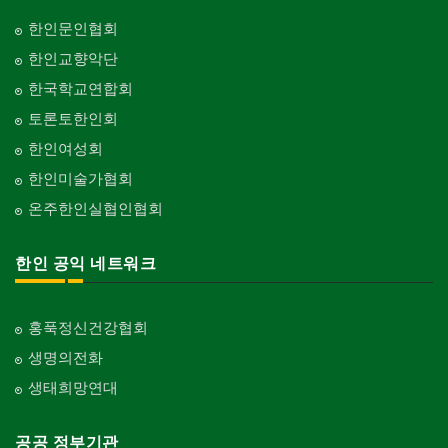
한인문인협회
한인교향악단
한국학교연합회
토론토한인회
한인여성회
한인미술가협회
온주한인실협인협회
한인 공익 네트워크
홍푹정신건강협회
생명의전화
생태희망연대
공공 정부기관