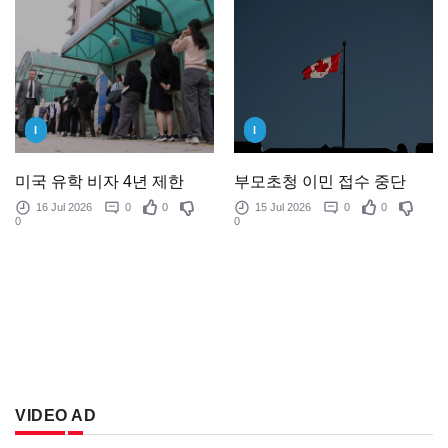
I
I
미국 유학 비자 4년 제한
부모초청 이민 접수 중단
16 Jul 2026
0
0
15 Jul 2026
0
0
0
0
VIDEO AD