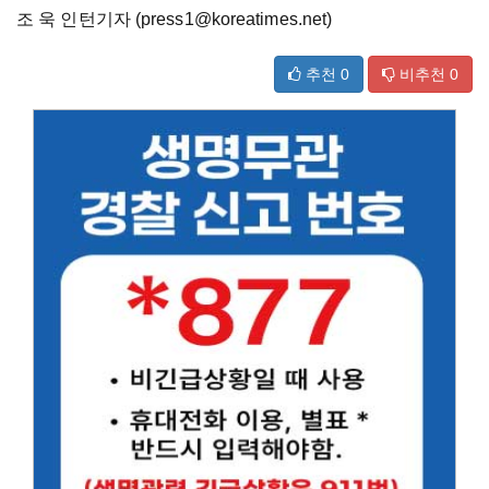
조 욱 인턴기자 (press1@koreatimes.net)
추천
0
비추천
0