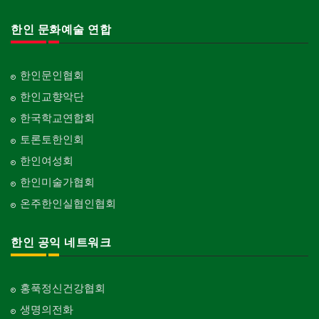
한인 문화예술 연합
한인문인협회
한인교향악단
한국학교연합회
토론토한인회
한인여성회
한인미술가협회
온주한인실협인협회
한인 공익 네트워크
홍푹정신건강협회
생명의전화