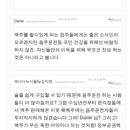
Reply
May, 26, 03:16 PM
Danle
( Educationpo**@hotmail.com )
맥주를 팔수있게 되는 점주들에게는 좋은 소식인지
모르겠지만 음주운전등 국민 건강을 위해선 바람직
하지 않죠. 자신들만의 이득을 위해 무조건 찬성 하는
것은 아니라고 봅니다
May, 26, 11:45 PM
캐나다뉴서울by김치맨
( canadanewseo**@gmail.com )
Reply
술을 쉽게 구입할 수 있기 때문에 음주운전 하는 사람
들이 더 많아질까요? 그럼 수십년전부터 편의점들에
서 맥주 판매해온 이웃 퀘벡주에는 음주운전자들이
무지막지하게 많겠습니다 그려! Danle 님? 그리고!
맥주가 무슨 독한 마약이나 되는 것처럼! 정부공권력