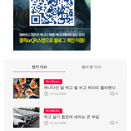
인기 기사
많이 본 기사
HotNews
캐나다인 덜 먹고 덜 쓰고 허리띠 졸라맨다
13 Jul 2026
0
HotNews
먹고 살기 힘든데 새차는 큰 부담
14 Jul 2026
0