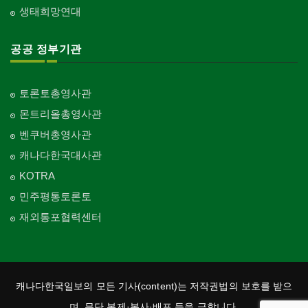
생태희망연대
공공 정부기관
토론토총영사관
몬트리올총영사관
벤쿠버총영사관
캐나다한국대사관
KOTRA
민주평통토론토
재외통포협력센터
캐나다한국일보의 모든 기사(content)는 저작권법의 보호를 받으
며, 무단 복제·복사·배포 등을 금합니다.