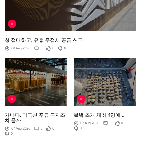
H
성 접대하고, 유흥 주점서 공금 쓰고
08 Aug 2026
0
0
0
H
H
불법 조개 채취 4명에...
캐나다, 미국산 주류 금지조
치 풀까
07 Aug 2026
0
0
0
07 Aug 2026
0
0
0