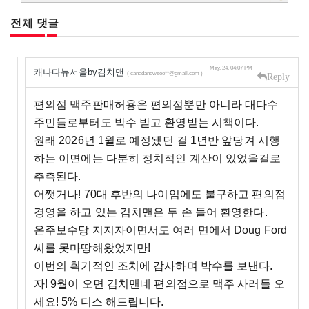
전체 댓글
May, 24, 04:07 PM
캐나다뉴서울by김치맨
( canadanewseo**@gmail.com )
Reply
편의점 맥주판매허용은 편의점뿐만 아니라 대다수
주민들로부터도 박수 받고 환영받는 시책이다.
원래 2026년 1월로 예정됐던 걸 1년반 앞당겨 시행
하는 이면에는 다분히 정치적인 계산이 있었을걸로
추측된다.
어쨋거나! 70대 후반의 나이임에도 불구하고 편의점
경영을 하고 있는 김치맨은 두 손 들어 환영한다.
온주보수당 지지자이면서도 여러 면에서 Doug Ford
씨를 못마땅해왔었지만!
이번의 획기적인 조치에 감사하며 박수를 보낸다.
자! 9월이 오면 김치맨네 편의점으로 맥주 사러들 오
세요! 5% 디스 해드립니다.