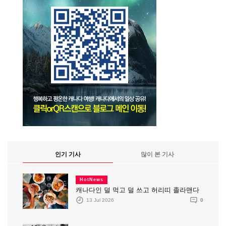
인기 기사
많이 본 기사
HotNews
캐나다인 덜 먹고 덜 쓰고 허리띠 졸라맨다
13 Jul 2026
0