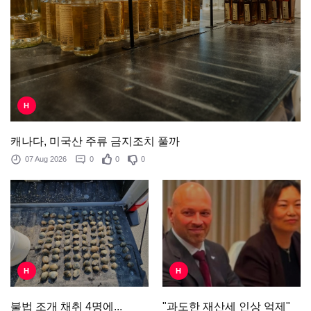
H
캐나다, 미국산 주류 금지조치 풀까
07 Aug 2026
0
0
0
H
H
"과도한 재산세 인상 억제"
불법 조개 채취 4명에...