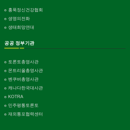
홍푹정신건강협회
생명의전화
생태희망연대
공공 정부기관
토론토총영사관
몬트리올총영사관
벤쿠버총영사관
캐나다한국대사관
KOTRA
민주평통토론토
재외통포협력센터