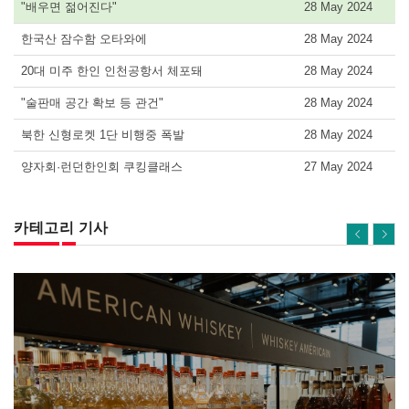
"배우면 젊어진다"
28 May 2024
한국산 잠수함 오타와에
28 May 2024
20대 미주 한인 인천공항서 체포돼
28 May 2024
"술판매 공간 확보 등 관건"
28 May 2024
북한 신형로켓 1단 비행중 폭발
28 May 2024
양자회·런던한인회 쿠킹클래스
27 May 2024
카테고리 기사