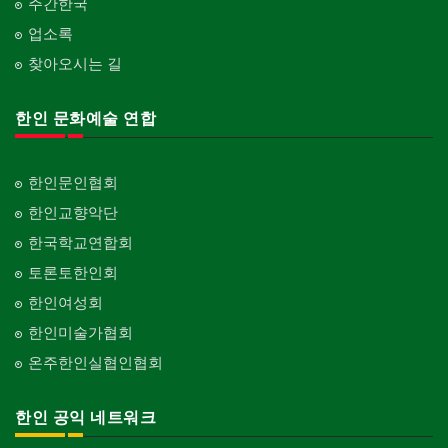
주간한국
업소록
찾아오시는 길
한인 문화예술 연합
한인문인협회
한인교향악단
한국학교연합회
토론토한인회
한인여성회
한인미술가협회
온주한인실협인협회
한인 공익 네트워크