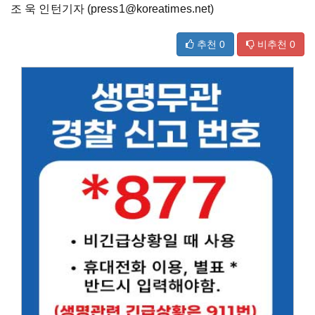
조 욱 인턴기자 (press1@koreatimes.net)
추천
0
비추천
0