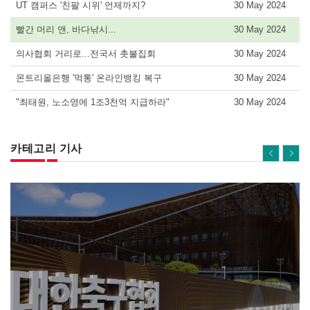
UT 캠퍼스 '친팔 시위' 언제까지?
30 May 2024
빨간 머리 앤, 바다낚시...
30 May 2024
의사협회 거리로...전국서 촛불집회
30 May 2024
몬트리올은행 '먹통' 온라인뱅킹 복구
30 May 2024
"최태원, 노소영에 1조3천억 지급하라"
30 May 2024
카테고리 기사