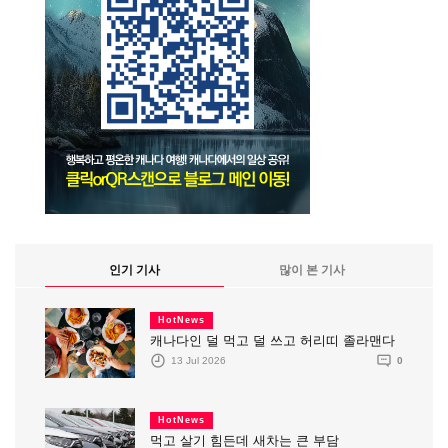
인기 기사
많이 본 기사
HotNews
캐나다인 덜 먹고 덜 쓰고 허리띠 졸라맨다
13 Jul 2026
0
HotNews
먹고 살기 힘든데 새차는 큰 부담