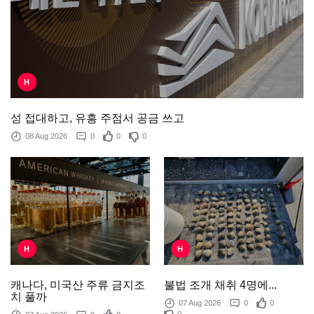
H
성 접대하고, 유흥 주점서 공금 쓰고
08 Aug 2026
0
0
0
H
H
불법 조개 채취 4명에...
캐나다, 미국산 주류 금지조
치 풀까
07 Aug 2026
0
0
0