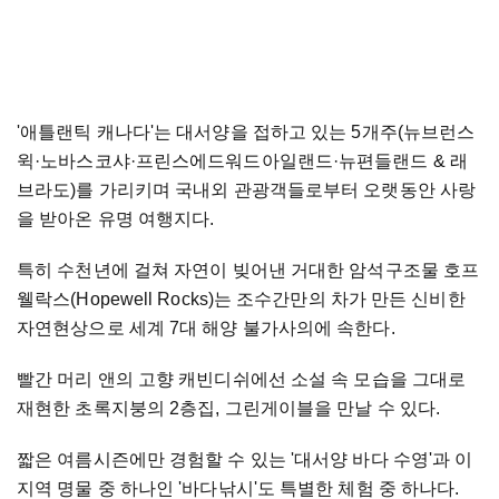
'애틀랜틱 캐나다'는 대서양을 접하고 있는 5개주(뉴브런스
윅
·
노바스코샤
·
프린스에드워드아일랜드
·
뉴편들랜드 & 래
브라도)를 가리키며 국내외 관광객들로부터 오랫동안 사랑
을 받아온 유명 여행지다.
특히 수천년에 걸쳐 자연이 빚어낸 거대한 암석구조물 호프
웰락스(Hopewell Rocks)는 조수간만의 차가 만든 신비한
자연현상으로 세계 7대 해양 불가사의에 속한다.
빨간 머리 앤의 고향 캐빈디쉬에선 소설 속 모습을 그대로
재현한 초록지붕의 2층집, 그린게이블을 만날 수 있다.
짧은 여름시즌에만 경험할 수 있는 '대서양 바다 수영'과 이
지역 명물 중 하나인 '바다낚시'도 특별한 체험 중 하나다.