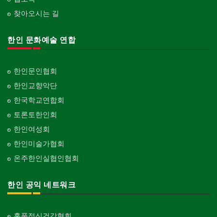
찾아오시는 길
한인 문화예술 연합
한인문인협회
한인교향악단
한국학교연합회
토론토한인회
한인여성회
한인미술가협회
온주한인실협인협회
한인 공익 네트워크
홍푹정신건강협회