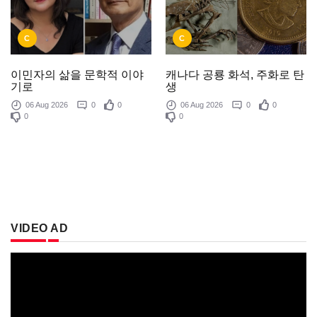
C
C
이민자의 삶을 문학적 이야
캐나다 공룡 화석, 주화로 탄
기로
생
06 Aug 2026
0
0
06 Aug 2026
0
0
0
0
VIDEO AD