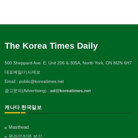
The Korea Times Daily
500 Sheppard Ave. E. Unit 206 & 305A, North York, ON M2N 6H7
대표메일/기사제보
Email : public@koreatimes.net
광고문의(Advertising) :
ad@koreatimes.net
캐나다 한국일보
Masthead
온라인지면 보기