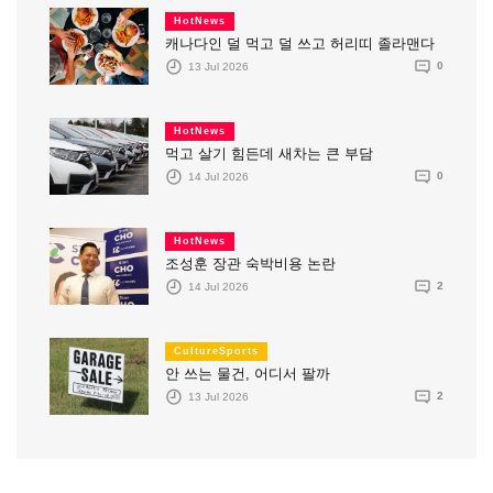
HotNews
캐나다인 덜 먹고 덜 쓰고 허리띠 졸라맨다
13 Jul 2026
0
HotNews
먹고 살기 힘든데 새차는 큰 부담
14 Jul 2026
0
HotNews
조성훈 장관 숙박비용 논란
14 Jul 2026
2
CultureSports
안 쓰는 물건, 어디서 팔까
13 Jul 2026
2