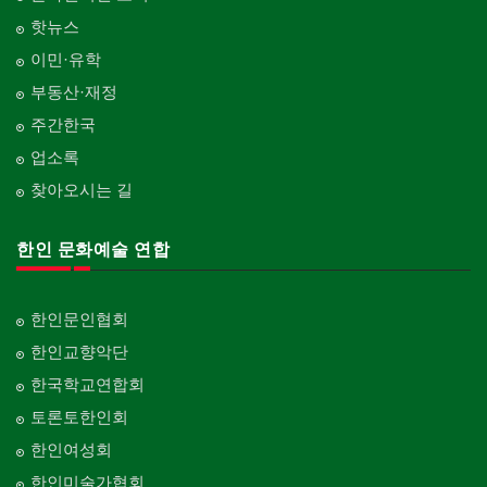
핫뉴스
이민·유학
부동산·재정
주간한국
업소록
찾아오시는 길
한인 문화예술 연합
한인문인협회
한인교향악단
한국학교연합회
토론토한인회
한인여성회
한인미술가협회