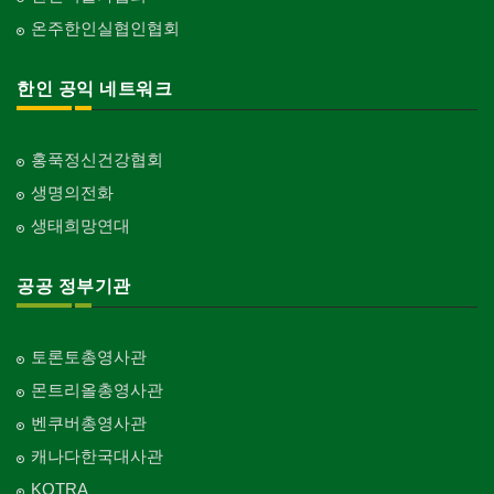
온주한인실협인협회
한인 공익 네트워크
홍푹정신건강협회
생명의전화
생태희망연대
공공 정부기관
토론토총영사관
몬트리올총영사관
벤쿠버총영사관
캐나다한국대사관
KOTRA