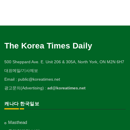
The Korea Times Daily
500 Sheppard Ave. E. Unit 206 & 305A, North York, ON M2N 6H7
대표메일/기사제보
Email : public@koreatimes.net
광고문의(Advertising) :
ad@koreatimes.net
캐나다 한국일보
Masthead