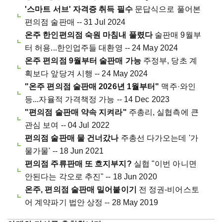
'스마트 서브' 자격증 취득 필수
문답식으로 풀어본
편의점 술판매 -- 31 Jul 2024
온주 한인편의점 숙원 마침내 풀렸다
술판매 9월부
터 허용...한인업주들 대환영 -- 24 May 2024
온주 편의점 9월부터 술판매 가능
주정부, 당초 계
획보다 앞당겨 시행 -- 24 May 2024
"온주 편의점 술판매 2026년 1월부터"
맥주·와인
등...자율적 가격책정 가능 -- 14 Dec 2023
"편의점 술판매 약속 지켜라"
주총리, 실협측에 큰
관심 보여 -- 04 Jul 2022
편의점 술판매 물 건너갔나
주총선 다가오는데 '가
물가물' -- 18 Jun 2021
편의점 주류판매 또 흐지부지?
실협 "이번 아니면
안된다는 각오로 추진" -- 18 Jun 2020
온주, 편의점 술판매 밀어붙이기
전 정권-비어스토
어 계약파기 법안 상정 -- 28 May 2019