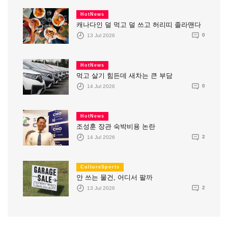
HotNews
캐나다인 덜 먹고 덜 쓰고 허리띠 졸라맨다
13 Jul 2026
0
HotNews
먹고 살기 힘든데 새차는 큰 부담
14 Jul 2026
0
HotNews
조성훈 장관 숙박비용 논란
14 Jul 2026
2
CultureSports
안 쓰는 물건, 어디서 팔까
13 Jul 2026
2