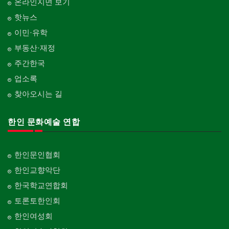
온라인지면 보기
핫뉴스
이민·유학
부동산·재정
주간한국
업소록
찾아오시는 길
한인 문화예술 연합
한인문인협회
한인교향악단
한국학교연합회
토론토한인회
한인여성회