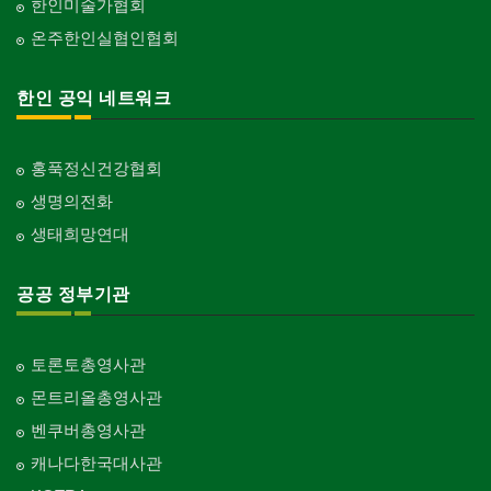
한인미술가협회
온주한인실협인협회
한인 공익 네트워크
홍푹정신건강협회
생명의전화
생태희망연대
공공 정부기관
토론토총영사관
몬트리올총영사관
벤쿠버총영사관
캐나다한국대사관