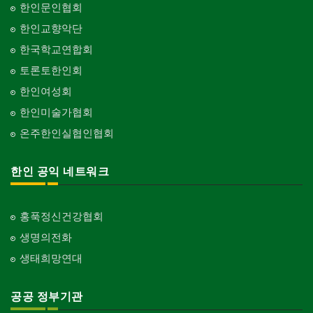
한인문인협회
한인교향악단
한국학교연합회
토론토한인회
한인여성회
한인미술가협회
온주한인실협인협회
한인 공익 네트워크
홍푹정신건강협회
생명의전화
생태희망연대
공공 정부기관