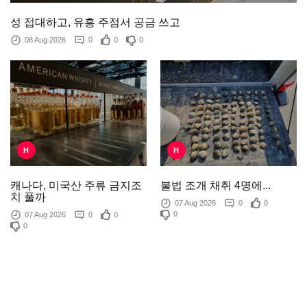
성 접대하고, 유흥 주점서 공금 쓰고
08 Aug 2026
0
0
0
H
H
불법 조개 채취 4명에...
캐나다, 미국산 주류 금지조
치 풀까
07 Aug 2026
0
0
0
07 Aug 2026
0
0
0