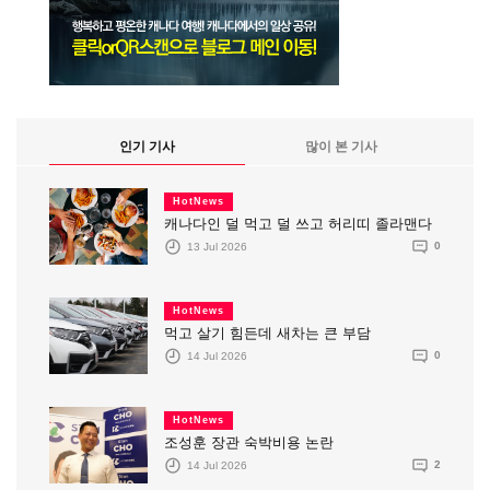
인기 기사
많이 본 기사
HotNews
캐나다인 덜 먹고 덜 쓰고 허리띠 졸라맨다
13 Jul 2026
0
HotNews
먹고 살기 힘든데 새차는 큰 부담
14 Jul 2026
0
HotNews
조성훈 장관 숙박비용 논란
14 Jul 2026
2