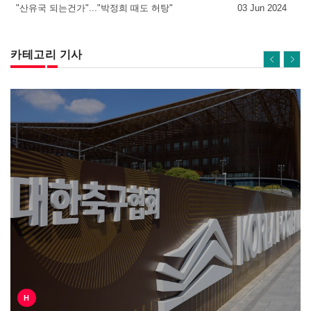
"산유국 되는건가"..."박정희 때도 허탕"
03 Jun 2024
카테고리 기사
H