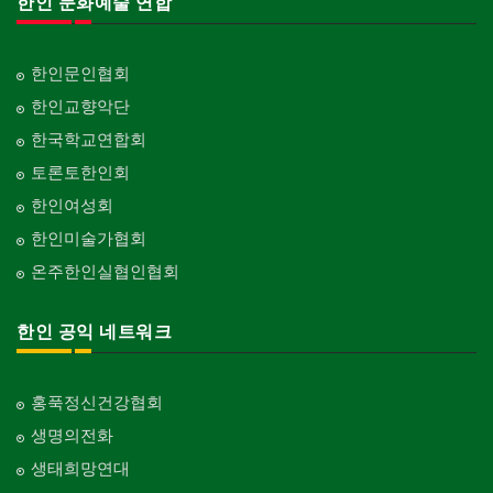
한인 문화예술 연합
한인문인협회
한인교향악단
한국학교연합회
토론토한인회
한인여성회
한인미술가협회
온주한인실협인협회
한인 공익 네트워크
홍푹정신건강협회
생명의전화
생태희망연대