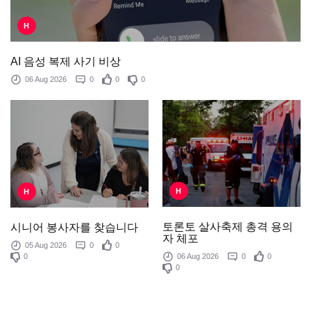
H
AI 음성 복제 사기 비상
06 Aug 2026
0
0
0
H
H
토론토 살사축제 총격 용의
시니어 봉사자를 찾습니다
자 체포
05 Aug 2026
0
0
0
06 Aug 2026
0
0
0