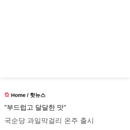
Home
/
핫뉴스
"부드럽고 달달한 맛"
국순당 과일막걸리 온주 출시