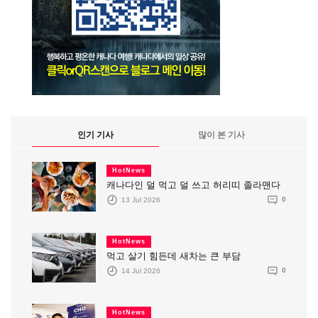
인기 기사
많이 본 기사
HotNews
캐나다인 덜 먹고 덜 쓰고 허리띠 졸라맨다
13 Jul 2026
0
HotNews
먹고 살기 힘든데 새차는 큰 부담
14 Jul 2026
0
HotNews