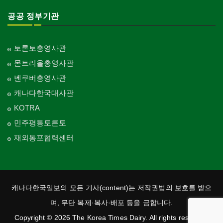
공공 정부기관
토론토총영사관
몬트리올총영사관
벤쿠버총영사관
캐나다한국대사관
KOTRA
민주평통토론토
재외통포협력센터
캐나다한국일보의 모든 기사(content)는 저작권법의 보호를 받으
며, 무단 복제·복사·배포 등을 금합니다.
Copyright © 2026 The Korea Times Dairy. All rights reserved.