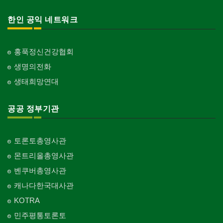
한인 공익 네트워크
홍푹정신건강협회
생명의전화
생태희망연대
공공 정부기관
토론토총영사관
몬트리올총영사관
벤쿠버총영사관
캐나다한국대사관
KOTRA
민주평통토론토