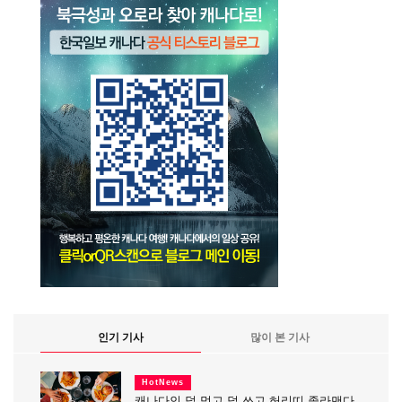
인기 기사
많이 본 기사
HotNews
캐나다인 덜 먹고 덜 쓰고 허리띠 졸라맨다