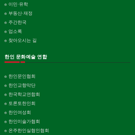
이민·유학
부동산·재정
주간한국
업소록
찾아오시는 길
한인 문화예술 연합
한인문인협회
한인교향악단
한국학교연합회
토론토한인회
한인여성회
한인미술가협회
온주한인실협인협회