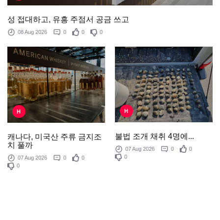
성 접대하고, 유흥 주점서 공금 쓰고
08 Aug 2026
0
0
0
H
H
불법 조개 채취 4명에...
캐나다, 미국산 주류 금지조
치 풀까
07 Aug 2026
0
0
0
07 Aug 2026
0
0
0