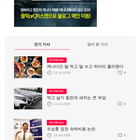
인기 기사
많이 본 기사
HotNews
캐나다인 덜 먹고 덜 쓰고 허리띠 졸라맨다
13 Jul 2026
0
HotNews
먹고 살기 힘든데 새차는 큰 부담
14 Jul 2026
0
HotNews
조성훈 장관 숙박비용 논란
14 Jul 2026
2