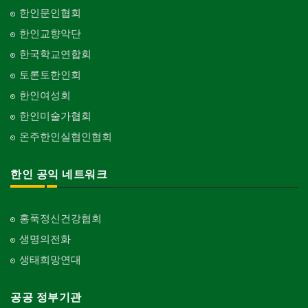
한인문인협회
한인교향악단
한국학교연합회
토론토한인회
한인여성회
한인미술가협회
온주한인실협인협회
한인 공익 네트워크
홍푹정신건강협회
생명의전화
생태희망연대
공공 정부기관