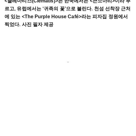
<
클레마티스
(Clematis)>
는 한국에서는
<
큰으아리
>
이라 부
르고
,
유럽에서는
‘
귀족의 꽃
’
으로 불린다
.
천섬 선착장 근처
에 있는
<The Purple House Café>
라는 피자집 정원에서
찍었다
.
사진 필자 제공