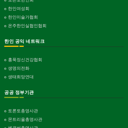
한인여성회
한인미술가협회
온주한인실협인협회
한인 공익 네트워크
홍푹정신건강협회
생명의전화
생태희망연대
공공 정부기관
토론토총영사관
몬트리올총영사관
벤쿠버총영사관