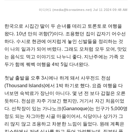
미디어1 (media@koreatimes.net)
Jul 11 2024 09:48 AM
한국으로 시집간 딸이 두 손녀를 데리고 토론토로 여행을
왔다
. 10
년 만의 귀향
(?)
이다
.
조용했던 집이 갑자기 어수선
하다
.
수시로 현관에 어지럽게 놓인 신발들을 정리하는 것
이 나의 일과가 되어 버렸다
.
그래도 모처럼 모두 모여
,
맛있
는 음식도 먹고 이야기도 나누니 좋다
.
지난주에는 가족 모
두가 함께 퀘벡 여행을
4
박
5
일 다녀왔다
.
첫날 출발을 오후
3
시에나 하게 돼서 사우전드 천섬
(Thousand Islands)
에서
1
박 하기로 했다
.
요즘 여행을 다
녀보면 숙박료가 장난이 아니다
.
몇 년 전 보다 갑절은 오른
듯하다
.
천섬은 자주 가보긴 했지만
,
거기서 자긴 처음이었
다
.
선착장이 있는 가나노크
(Gananoque)
는 인구가
5,000
명
정도 되는 자그마한 시골 마을이어서
,
식당이나 상가가 그
리 많지 않고 조용하고 차분한 느낌이 들었다
.
원래 계획은
킹스턴에서 저녁 식사를 하고 들어 가려했는데
,
짐부터 풀