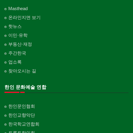
Masthead
온라인지면 보기
핫뉴스
이민·유학
부동산·재정
주간한국
업소록
찾아오시는 길
한인 문화예술 연합
한인문인협회
한인교향악단
한국학교연합회
토론토한인회