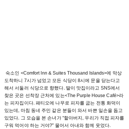
숙소인
<Comfort Inn & Suites Thousand Islands>
에 막상
도착하니
7
시가 넘었고 모든 식당이
8
시에 문을 닫는다고
해서 서둘러 식당으로 향했다
.
딸이 맛집이라고
SNS
에서
찾은 곳은 선착장 근처에 있는
<The Purple House Café>
라
는 피자집이다
.
패티오에 나무로 피자를 굽는 전통 화덕이
있는데
,
마침 동네 주민 같은 분들이 와서 바쁜 일손을 돕고
있었다
.
그 모습을 본 손녀가
“
할아버지
,
우리가 직접 피자를
구워 먹어야 하는 거야
?”
물어서 아내와 함께 웃었다
.