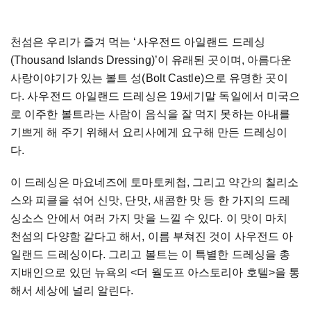
천섬은 우리가 즐겨 먹는
‘
사우전드 아일랜드 드레싱
(Thousand Islands Dressing)’
이 유래된 곳이며
,
아름다운
사랑이야기가 있는 볼트 성
(Bolt Castle)
으로 유명한 곳이
다
.
사우전드 아일랜드 드레싱은
19
세기말 독일에서 미국으
로 이주한 볼트라는 사람이 음식을 잘 먹지 못하는 아내를
기쁘게 해 주기 위해서 요리사에게 요구해 만든 드레싱이
다
.
이 드레싱은 마요네즈에 토마토케첩
,
그리고 약간의 칠리소
스와 피클을 섞어 신맛
,
단맛
,
새콤한 맛 등 한 가지의 드레
싱소스 안에서 여러 가지 맛을 느낄 수 있다
.
이 맛이 마치
천섬의 다양함 같다고 해서
,
이름 부쳐진 것이 사우전드 아
일랜드 드레싱이다
.
그리고 볼트는 이 특별한 드레싱을 총
지배인으로 있던 뉴욕의
<
더 월도프 아스토리아 호텔
>
을 통
해서 세상에 널리 알린다
.