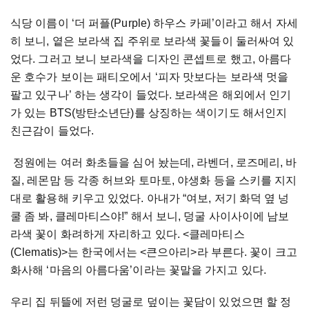
식당 이름이
‘
더 퍼플
(Purple)
하우스 카페
’
이라고 해서 자세
히 보니
,
옅은 보라색 집 주위로 보라색 꽃들이 둘러싸여 있
었다
.
그러고 보니 보라색을 디자인 콘셉트로 했고
,
아름다
운 호수가 보이는 패티오에서
‘
피자 맛보다는 보라색 멋을
팔고 있구나
’
하는 생각이 들었다
.
보라색은 해외에서 인기
가 있는
BTS(
방탄소년단
)
를 상징하는 색이기도 해서인지
친근감이 들었다
.
정원에는 여러 화초들을 심어 놨는데
,
라벤더
,
로즈메리
,
바
질
,
레몬맘 등 각종 허브와 토마토
,
야생화 등을 스키를 지지
대로 활용해 키우고 있었다
.
아내가
“
여보
,
저기 화덕 옆 넝
쿨 좀 봐
,
클레마티스야
!”
해서 보니
,
덩굴 사이사이에 남보
라색 꽃이 화려하게 자리하고 있다
. <클레마티스
(Clematis)>
는 한국에서는
<
큰으아리
>
라 부른다
.
꽃이 크고
화사해
‘
마음의 아름다움
’
이라는 꽃말을 가지고 있다
.
우리 집 뒤뜰에 저런 덩굴로 덮이는 꽃담이 있었으면 할 정