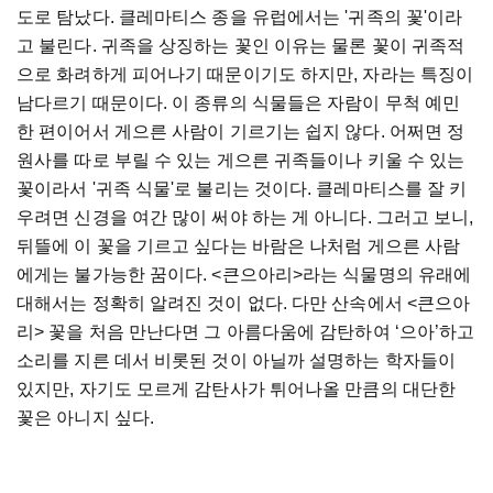
도로 탐났다
.
클레마티스 종을 유럽에서는
'
귀족의 꽃
'
이라
고 불린다
.
귀족을 상징하는 꽃인 이유는 물론 꽃이 귀족적
으로 화려하게 피어나기 때문이기도 하지만
,
자라는 특징이
남다르기 때문이다
.
이 종류의 식물들은 자람이 무척 예민
한 편이어서 게으른 사람이 기르기는 쉽지 않다
.
어쩌면 정
원사를 따로 부릴 수 있는 게으른 귀족들이나 키울 수 있는
꽃이라서
'
귀족 식물
'
로 불리는 것이다
.
클레마티스를 잘 키
우려면 신경을 여간 많이 써야 하는 게 아니다
.
그러고 보니
,
뒤뜰에 이 꽃을 기르고 싶다는 바람은 나처럼 게으른 사람
에게는 불가능한 꿈이다
.
<
큰으아리
>
라는 식물명의 유래에
대해서는 정확히 알려진 것이 없다
.
다만 산속에서
<
큰으아
리
>
꽃을 처음 만난다면 그 아름다움에 감탄하여
‘
으아
’
하고
소리를 지른 데서 비롯된 것이 아닐까 설명하는 학자들이
있지만
,
자기도 모르게 감탄사가 튀어나올 만큼의 대단한
꽃은 아니지 싶다
.