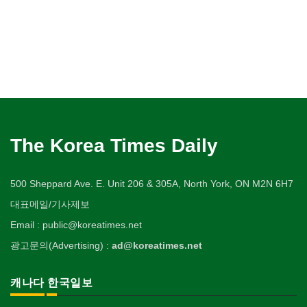
The Korea Times Daily
500 Sheppard Ave. E. Unit 206 & 305A, North York, ON M2N 6H7
대표메일/기사제보
Email : public@koreatimes.net
광고문의(Advertising) :
ad@koreatimes.net
캐나다 한국일보