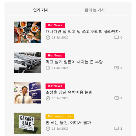
인기 기사
많이 본 기사
HotNews
캐나다인 덜 먹고 덜 쓰고 허리띠 졸라맨다
13 Jul 2026
0
HotNews
먹고 살기 힘든데 새차는 큰 부담
14 Jul 2026
0
HotNews
조성훈 장관 숙박비용 논란
14 Jul 2026
2
CultureSports
안 쓰는 물건, 어디서 팔까
13 Jul 2026
2